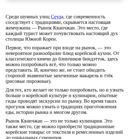
Среди шумных улиц
Сеул
а, где современность
соседствует с традициями, скрывается настоящая
жемчужина — Рынок Кванчжан. Это место, где
каждый турист может почувствовать настоящий дух
столицы Южной Кореи.
Первое, что поражает при входе на рынок, — это
невероятное разнообразие блюд корейской кухни. От
классического кимчи до блинчиков биндэтток, здесь
можно попробовать всё, что только можно
представить. И, конечно же, не стоит обходить
стороной знаменитые запеченные макарель и ттёк
(рисовые пирожные).
Для тех, кто желает не только попробовать, но и узнать
больше о корейской культуре и кулинарии, опытные
гиды проводят экскурсии по рынку. Во время таких
прогулок можно узнать о традициях приготовления
еды, истории рынка и многом другом.
Рынок Кванчжан — это не только кулинария. Это
также место, где можно приобрести традиционные
корейские товары: от текстиля и ремесленных изделий
до уникальных сувениров.