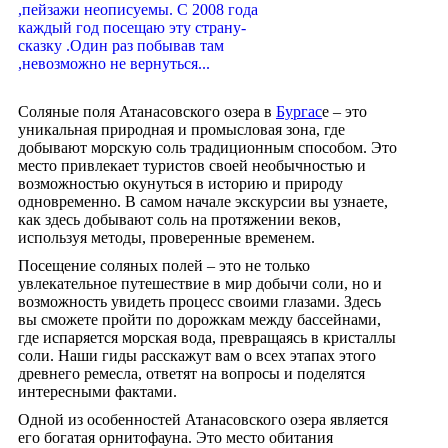
,пейзажи неописуемы. С 2008 года
каждый год посещаю эту страну-
сказку .Один раз побывав там
,невозможно не вернуться...
Соляные поля Атанасовского озера в
Бургас
е – это
уникальная природная и промысловая зона, где
добывают морскую соль традиционным способом. Это
место привлекает туристов своей необычностью и
возможностью окунуться в историю и природу
одновременно. В самом начале экскурсии вы узнаете,
как здесь добывают соль на протяжении веков,
используя методы, проверенные временем.
Посещение соляных полей – это не только
увлекательное путешествие в мир добычи соли, но и
возможность увидеть процесс своими глазами. Здесь
вы сможете пройти по дорожкам между бассейнами,
где испаряется морская вода, превращаясь в кристаллы
соли. Наши гиды расскажут вам о всех этапах этого
древнего ремесла, ответят на вопросы и поделятся
интересными фактами.
Одной из особенностей Атанасовского озера является
его богатая орнитофауна. Это место обитания