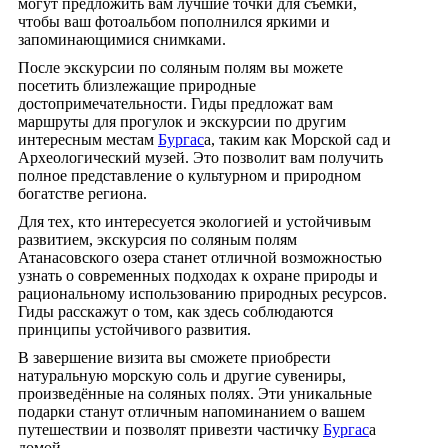
могут предложить вам лучшие точки для съёмки,
чтобы ваш фотоальбом пополнился яркими и
запоминающимися снимками.
После экскурсии по соляным полям вы можете
посетить близлежащие природные
достопримечательности. Гиды предложат вам
маршруты для прогулок и экскурсии по другим
интересным местам
Бургас
а, таким как Морской сад и
Археологический музей. Это позволит вам получить
полное представление о культурном и природном
богатстве региона.
Для тех, кто интересуется экологией и устойчивым
развитием, экскурсия по соляным полям
Атанасовского озера станет отличной возможностью
узнать о современных подходах к охране природы и
рациональному использованию природных ресурсов.
Гиды расскажут о том, как здесь соблюдаются
принципы устойчивого развития.
В завершение визита вы сможете приобрести
натуральную морскую соль и другие сувениры,
произведённые на соляных полях. Эти уникальные
подарки станут отличным напоминанием о вашем
путешествии и позволят привезти частичку
Бургас
а
домой.