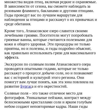
множества видов птиц, включая редкие и охраняемые.
В зависимости от сезона, вы сможете наблюдать за
розовыми фламинго, бакланами и другими птицами.
Гиды проведут вас по лучшим маршрутам для
наблюдения за птицами и расскажут о их привычках и
среде обитания.
Кроме того, Атанасовское озеро славится своими
лечебными грязями. Посетители могут попробовать
грязевые ванны, которые считаются полезными для
кожи и общего здоровья. Эти процедуры не только
приятны, но и полезны, и гиды подробно объяснят,
как правильно использовать грязи для максимального
эффекта.
Экскурсии по соляным полям Атанасовского озера
проводятся опытными гидами, которые не только
расскажут о процессе добычи соли, но и познакомят
вас с историей и культурой этого региона. Они
помогут вам лучше понять, как эта зона повлияла на
развитие
Бургас
а и его окрестностей.
Соляные поля – это также отличное место для
фотографов. Уникальные пейзажи, контраст между
белоснежными кристаллами соли и ярким голубым
небом создают неповторимые кадры. Наши гиды