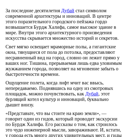
За последние десятилетия
Дубай
стал символом
современной архитектуры и инноваций. В центре
этого поразительного городского пейзажа гордо
возвышается Бурдж Халифа, самое высокое здание в
мире. Внутри этого архитектурного произведения
искусства скрывается множество историй и секретов.
Свет мягко освещает мраморные полы, а гигантские
окна, тянущиеся от пола до потолка, предоставляют
несравненный вид на город, словно он лежит прямо у
ваших ног. Тишина, прерываемая лишь едва уловимым
жужжанием города, позволяет на мгновение забыть о
быстротечности времени.
Ощущение полета, когда лифт мчит вас ввысь,
непередаваемо. Поднявшись на одну из смотровых
площадок, можно почувствовать, как
Дубай
, этот
бурлящий котел культур и инноваций, буквально
дышит внизу.
«Представьте, что вы стоите на краю земли», —
говорит один из гидов, который проводит экскурсии
по Бурдж Халифа. Его рассказы о том, как строилось
это чудо инженерной мысли, завораживают. И, кстати,
у города есть много других удивительных мест, и гиды