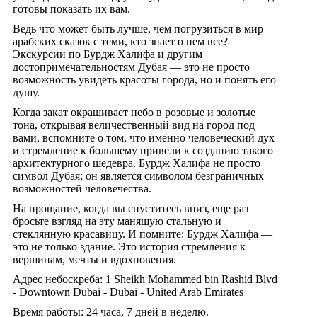
готовы показать их вам.
Ведь что может быть лучше, чем погрузиться в мир
арабских сказок с теми, кто знает о нем все?
Экскурсии по Бурдж Халифа и другим
достопримечательностям Дубая — это не просто
возможность увидеть красоты города, но и понять его
душу.
Когда закат окрашивает небо в розовые и золотые
тона, открывая величественный вид на город под
вами, вспомните о том, что именно человеческий дух
и стремление к большему привели к созданию такого
архитектурного шедевра. Бурдж Халифа не просто
символ Дубая; он является символом безграничных
возможностей человечества.
На прощание, когда вы спуститесь вниз, еще раз
бросьте взгляд на эту манящую стальную и
стеклянную красавицу. И помните: Бурдж Халифа —
это не только здание. Это история стремления к
вершинам, мечты и вдохновения.
Адрес небоскреба: 1 Sheikh Mohammed bin Rashid Blvd
- Downtown Dubai - Dubai - United Arab Emirates
Время работы: 24 часа, 7 дней в неделю.