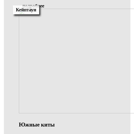
подробнее
Кейптаун
Южные киты