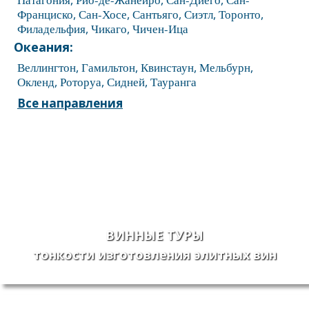
Франциско
,
Сан-Хосе
,
Сантьяго
,
Сиэтл
,
Торонто
,
Филадельфия
,
Чикаго
,
Чичен-Ица
Океания:
Веллингтон
,
Гамильтон
,
Квинстаун
,
Мельбурн
,
Окленд
,
Роторуа
,
Сидней
,
Тауранга
Все направления
ВИННЫЕ ТУРЫ
тонкости изготовления элитных вин