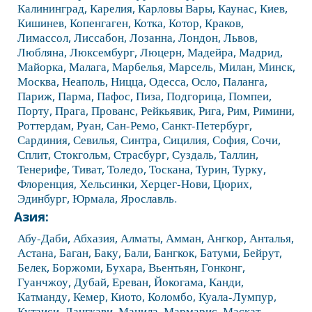
Калининград
,
Карелия
,
Карловы Вары
,
Каунас
,
Киев
,
Кишинев
,
Копенгаген
,
Котка
,
Котор
,
Краков
,
Лимассол
,
Лиссабон
,
Лозанна
,
Лондон
,
Львов
,
Любляна
,
Люксембург
,
Люцерн
,
Мадейра
,
Мадрид
,
Майорка
,
Малага
,
Марбелья
,
Марсель
,
Милан
,
Минск
,
Москва
,
Неаполь
,
Ницца
,
Одесса
,
Осло
,
Паланга
,
Париж
,
Парма
,
Пафос
,
Пиза
,
Подгорица
,
Помпеи
,
Порту
,
Прага
,
Прованс
,
Рейкьявик
,
Рига
,
Рим
,
Римини
,
Роттердам
,
Руан
,
Сан-Ремо
,
Санкт-Петербург
,
Сардиния
,
Севилья
,
Синтра
,
Сицилия
,
София
,
Сочи
,
Сплит
,
Стокгольм
,
Страсбург
,
Суздаль
,
Таллин
,
Тенерифе
,
Тиват
,
Толедо
,
Тоскана
,
Турин
,
Турку
,
Флоренция
,
Хельсинки
,
Херцег-Нови
,
Цюрих
,
Эдинбург
,
Юрмала
,
Ярославль
.
Азия:
Абу-Даби
,
Абхазия
,
Алматы
,
Амман
,
Ангкор
,
Анталья
,
Астана
,
Баган
,
Баку
,
Бали
,
Бангкок
,
Батуми
,
Бейрут
,
Белек
,
Боржоми
,
Бухара
,
Вьентьян
,
Гонконг
,
Гуанчжоу
,
Дубай
,
Ереван
,
Йокогама
,
Канди
,
Катманду
,
Кемер
,
Киото
,
Коломбо
,
Куала-Лумпур
,
Кутаиси
,
Лангкави
,
Манила
,
Мармарис
,
Маскат
,