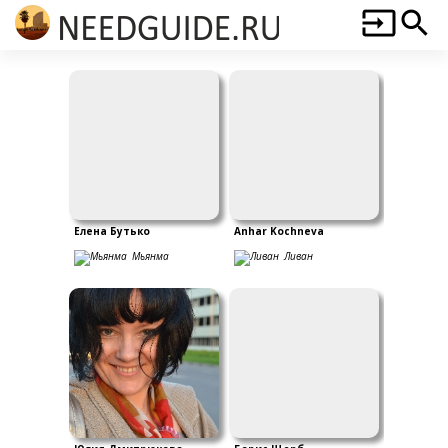
Елена Бутько
Anhar Kochneva
Мьянма
Ливан