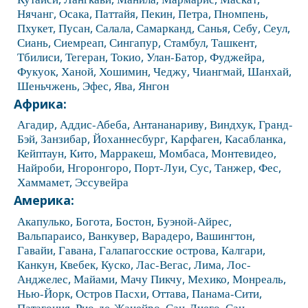
Нячанг
,
Осака
,
Паттайя
,
Пекин
,
Петра
,
Пномпень
,
Пхукет
,
Пусан
,
Салала
,
Самарканд
,
Санья
,
Себу
,
Сеул
,
Сиань
,
Сиемреап
,
Сингапур
,
Стамбул
,
Ташкент
,
Тбилиси
,
Тегеран
,
Токио
,
Улан-Батор
,
Фуджейра
,
Фукуок
,
Ханой
,
Хошимин
,
Чеджу
,
Чиангмай
,
Шанхай
,
Шеньчжень
,
Эфес
,
Ява
,
Янгон
Африка:
Агадир
,
Аддис-Абеба
,
Антананариву
,
Виндхук
,
Гранд-
Бэй
,
Занзибар
,
Йоханнесбург
,
Карфаген
,
Касабланка
,
Кейптаун
,
Кито
,
Марракеш
,
Момбаса
,
Монтевидео
,
Найроби
,
Нгоронгоро
,
Порт-Луи
,
Сус
,
Танжер
,
Фес
,
Хаммамет
,
Эссувейра
Америка:
Акапулько
,
Богота
,
Бостон
,
Буэной-Айрес
,
Вальпараисо
,
Ванкувер
,
Варадеро
,
Вашингтон
,
Гавайи
,
Гавана
,
Галапагосские острова
,
Калгари
,
Канкун
,
Квебек
,
Куско
,
Лас-Вегас
,
Лима
,
Лос-
Анджелес
,
Майами
,
Мачу Пикчу
,
Мехико
,
Монреаль
,
Нью-Йорк
,
Остров Пасхи
,
Оттава
,
Панама-Сити
,
Патагония
,
Рио-де-Жанейро
,
Сан-Диего
,
Сан-