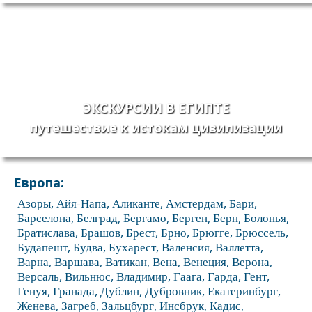
ЭКСКУРСИИ В ЕГИПТЕ
путешествие к истокам цивилизации
Европа:
Азоры
,
Айя-Напа
,
Аликанте
,
Амстердам
,
Бари
,
Барселона
,
Белград
,
Бергамо
,
Берген
,
Берн
,
Болонья
,
Братислава
,
Брашов
,
Брест
,
Брно
,
Брюгге
,
Брюссель
,
Будапешт
,
Будва
,
Бухарест
,
Валенсия
,
Валлетта
,
Варна
,
Варшава
,
Ватикан
,
Вена
,
Венеция
,
Верона
,
Версаль
,
Вильнюс
,
Владимир
,
Гаага
,
Гарда
,
Гент
,
Генуя
,
Гранада
,
Дублин
,
Дубровник
,
Екатеринбург
,
Женева
,
Загреб
,
Зальцбург
,
Инсбрук
,
Кадис
,