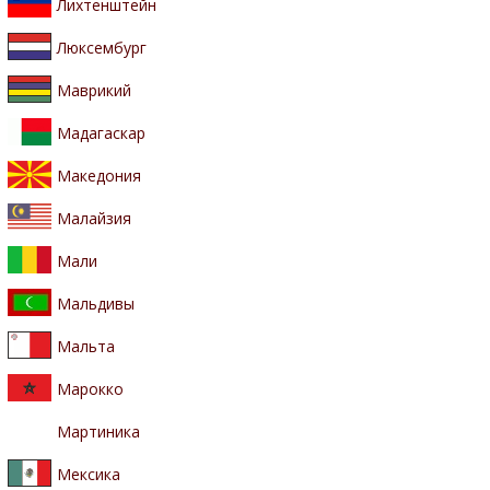
Лихтенштейн
Люксембург
Маврикий
Мадагаскар
Македония
Малайзия
Мали
Мальдивы
Мальта
Марокко
Мартиника
Мексика