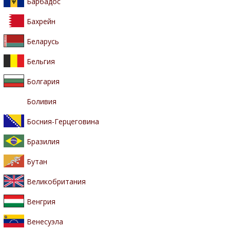
Барбадос
Бахрейн
Беларусь
Бельгия
Болгария
Боливия
Босния-Герцеговина
Бразилия
Бутан
Великобритания
Венгрия
Венесуэла