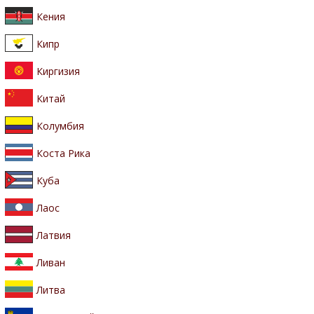
Кения
Кипр
Киргизия
Китай
Колумбия
Коста Рика
Куба
Лаос
Латвия
Ливан
Литва