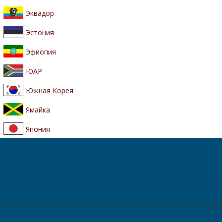
Эквадор
Эстония
Эфиопия
ЮАР
Южная Корея
Ямайка
Япония