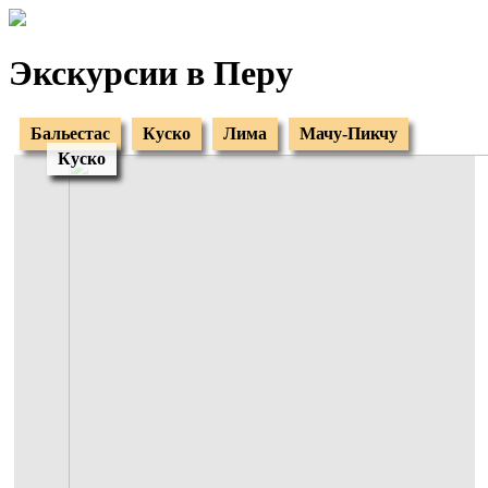
Экскурсии в Перу
Бальестас
Куско
Лима
Мачу-Пикчу
Куско