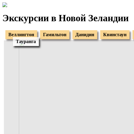
Экскурсии в Новой Зеландии
Веллингтон
Гамильтон
Данидин
Квинстаун
Тауранга