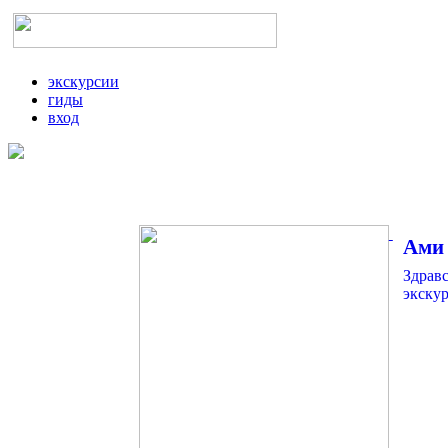
экскурсии
гиды
вход
Ами 
Здрав
экскур