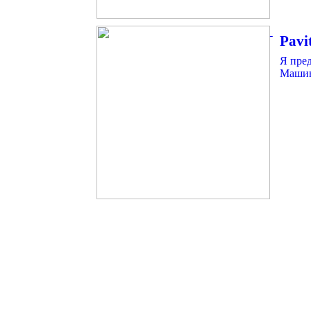
Pavi
Я пре
Машин