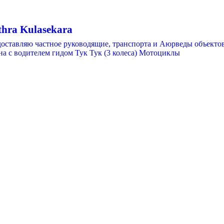
thra Kulasekara
доставляю частное руководящие, транспорта и Аюрведы объектов
а с водителем гидом Тук Тук (3 колеса) Мотоциклы