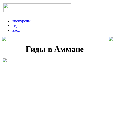
экскурсии
гиды
вход
Гиды в Аммане