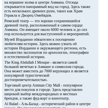
на вершине холма в центре Аммана. Отсюда
открывается панорамный вид на город. Здесь также
есть нескольких древних руин, таких как Храм
Геракла и Дворец Омейядов.
Римский театр — это хорошо сохранившийся
древний театр, расположенный в самом сердце
Аммана. Он вмещает около 6000 человек и до сих
пор используется для выступлений и мероприятий.
Музей Иордании обязателен к посещению
любителям истории. Здесь можно узнать об
истории Иордании и окружающего региона, есть
множество экспонатов по археологии, этнографии
и естественной истории.
The King Abdullah I Mosque - является самой
большой мечетью в Аммане и символом города.
Она может вместить до 7000 верующих и является
популярной туристической
достопримечательностью.
Торговый центр Amman City Mall - популярное
место для покупок в городе. Здесь представлен
широкий выбор международных и местных
брендов, а также фуд-корт и кинотеатр.
Al Balad - Аль-Балад - исторический район в центре