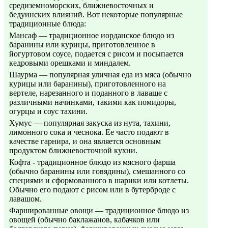
средиземноморских, ближневосточных и
бедуинских влияний. Вот некоторые популярные
традиционные блюда:
Мансаф — традиционное иорданское блюдо из
баранины или курицы, приготовленное в
йогуртовом соусе, подается с рисом и посыпается
кедровыми орешками и миндалем.
Шаурма — популярная уличная еда из мяса (обычно
курицы или баранины), приготовленного на
вертеле, нарезанного и поданного в лаваше с
различными начинками, такими как помидоры,
огурцы и соус тахини.
Хумус — популярная закуска из нута, тахини,
лимонного сока и чеснока. Ее часто подают в
качестве гарнира, и она является основным
продуктом ближневосточной кухни.
Кофта - традиционное блюдо из мясного фарша
(обычно баранины или говядины), смешанного со
специями и сформованного в шарики или котлеты.
Обычно его подают с рисом или в бутерброде с
лавашом.
Фаршированные овощи — традиционное блюдо из
овощей (обычно баклажанов, кабачков или