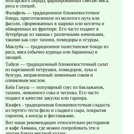
болгарского перца), фаршированных смесью мяса,
риса и специй.
Фалафель — традиционное ближневосточное
блюдо, приготовленное из молотого нута или
фасоли, сформованных в шарики или котлеты и
обжаренных во фритюре. Его часто подают в
бутерброде из лаваша с различными начинками,
такими как соус тахини, помидоры и огурцы.
Маклуба — традиционное палестинское блюдо из
риса, мяса (обычно курицы или баранины) и
овощей.
Табуле — традиционный ближневосточный салат
из нарезанной петрушки, помидоров, лука и
булгура, заправленный лимонным соком и
оливковым маслом.
Баба Гануш — популярный соус из баклажанов,
тахини, лимонного сока и чеснока. Его часто
подают в качестве закуски или гарнира.
Кнафех - традиционная ближневосточная сладость
из тертого теста фило и сладкого сыра, покрытая
сиропом, а иногда и фисташками.
Вот наши рекомендации относительно ресторанов
и кафе Аммана, где можно попробовать эти и
другие блюда местной кухни: