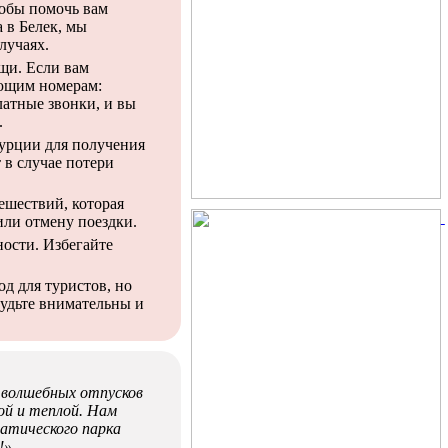
тобы помочь вам
 в Белек, мы
лучаях.
щи. Если вам
ующим номерам:
латные звонки, и вы
.
Турции для получения
в случае потери
тешествий, которая
ли отмену поездки.
ости. Избегайте
од для туристов, но
Будьте внимательны и
х волшебных отпусков
ой и теплой. Нам
атического парка
!»