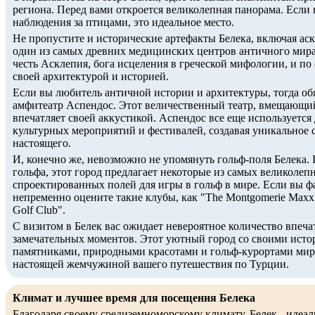
региона. Перед вами откроется великолепная панорама. Если
наблюдения за птицами, это идеальное место.
Не пропустите и исторические артефакты Белека, включая ас
один из самых древних медицинских центров античного мира
честь Асклепия, бога исцеления в греческой мифологии, и по 
своей архитектурой и историей.
Если вы любитель античной истории и архитектуры, тогда об
амфитеатр Аспендос. Этот величественный театр, вмещающий
впечатляет своей аккустикой. Аспендос все еще используется
культурных мероприятий и фестивалей, создавая уникальное 
настоящего.
И, конечно же, невозможно не упомянуть гольф-поля Белека.
гольфа, этот город предлагает некоторые из самых великолеп
спроектированных полей для игры в гольф в мире. Если вы фа
непременно оцените такие клубы, как "The Montgomerie Maxx 
Golf Club".
С визитом в Белек вас ожидает невероятное количество впеча
замечательных моментов. Этот уютный город со своими ист
памятниками, природными красотами и гольф-курортами миро
настоящей жемчужиной вашего путешествия по Турции.
Климат и лучшее время для посещения Белека
Благодаря своему средиземноморскому климату, Белек - идеаль