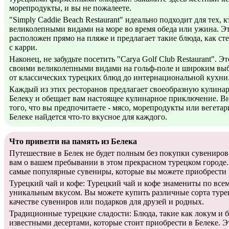
морепродукты, и вы не пожалеете.
"Simply Caddie Beach Restaurant" идеально подходит для тех, к
великолепными видами на море во время обеда или ужина. Эт
расположен прямо на пляже и предлагает такие блюда, как ст
с карри.
Наконец, не забудьте посетить "Carya Golf Club Restaurant". Э
своими великолепными видами на гольф-поле и широким выб
от классических турецких блюд до интернациональной кухни
Каждый из этих ресторанов предлагает своеобразную кулина
Белеку и обещает вам настоящее кулинарное приключение. Вн
того, что вы предпочитаете - мясо, морепродукты или вегетар
Белеке найдется что-то вкусное для каждого.
Что привезти на память из Белека
Путешествие в Белек не будет полным без покупки сувениров
вам о вашем пребывании в этом прекрасном турецком городе.
самые популярные сувениры, которые вы можете приобрести 
Турецкий чай и кофе: Турецкий чай и кофе знамениты по все
уникальным вкусом. Вы можете купить различные сорта турец
качестве сувениров или подарков для друзей и родных.
Традиционные турецкие сладости: Блюда, такие как локум и б
известными десертами, которые стоит приобрести в Белеке. Э