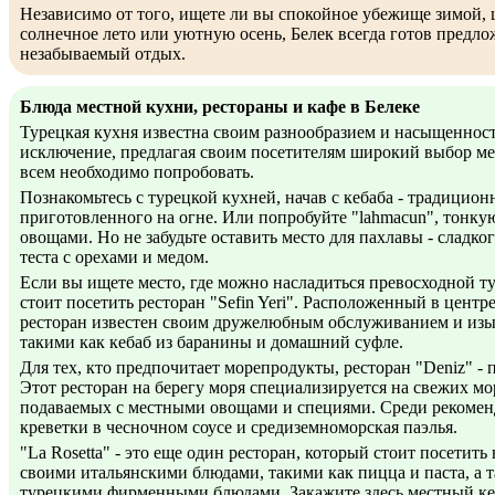
Независимо от того, ищете ли вы спокойное убежище зимой, 
солнечное лето или уютную осень, Белек всегда готов предло
незабываемый отдых.
Блюда местной кухни, рестораны и кафе в Белеке
Турецкая кухня известна своим разнообразием и насыщенност
исключение, предлагая своим посетителям широкий выбор ме
всем необходимо попробовать.
Познакомьтесь с турецкой кухней, начав с кебаба - традицион
приготовленного на огне. Или попробуйте "lahmacun", тонку
овощами. Но не забудьте оставить место для пахлавы - сладког
теста с орехами и медом.
Если вы ищете место, где можно насладиться превосходной т
стоит посетить ресторан "Sefin Yeri". Расположенный в центре
ресторан известен своим дружелюбным обслуживанием и из
такими как кебаб из баранины и домашний суфле.
Для тех, кто предпочитает морепродукты, ресторан "Deniz" -
Этот ресторан на берегу моря специализируется на свежих мо
подаваемых с местными овощами и специями. Среди рекомен
креветки в чесночном соусе и средиземноморская паэлья.
"La Rosetta" - это еще один ресторан, который стоит посетить 
своими итальянскими блюдами, такими как пицца и паста, а
турецкими фирменными блюдами. Закажите здесь местный ке