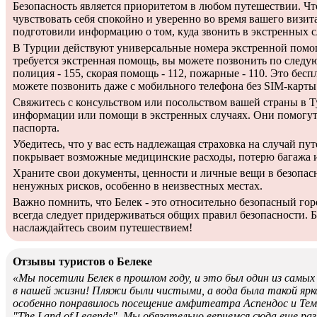
Безопасность является приоритетом в любом путешествии. Ч
чувствовать себя спокойно и уверенно во время вашего визита
подготовили информацию о том, куда звонить в экстренных с
В Турции действуют универсальные номера экстренной помо
требуется экстренная помощь, вы можете позвонить по след
полиция - 155, скорая помощь - 112, пожарные - 110. Это бесп
можете позвонить даже с мобильного телефона без SIM-карты
Свяжитесь с консульством или посольством вашей страны в 
информации или помощи в экстренных случаях. Они помогут 
паспорта.
Убедитесь, что у вас есть надлежащая страховка на случай пу
покрывает возможные медицинские расходы, потерю багажа и
Храните свои документы, ценности и личные вещи в безопасн
ненужных рисков, особенно в неизвестных местах.
Важно помнить, что Белек - это относительно безопасный гор
всегда следует придерживаться общих правил безопасности. 
наслаждайтесь своим путешествием!
Отзывы туристов о Белеке
«Мы посетили Белек в прошлом году, и это был один из самы
в нашей жизни! Пляжи были чистыми, а вода была такой ярк
особенно понравилось посещение амфитеатра Аспендос и Тем
"The Land of Legends". Мы обязательно вернемся сюда еще раз