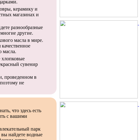
дарками.
овры, керамику и
стных магазинах и
йдете разнообразные
 многие другие.
ового масла в мире.
 качественное
 масла.
е хлопковые
рекрасный сувенир
и, проведенном в
 поэтому не
ать, что здесь есть
ить с вашими
звлекательный парк
ь вы найдете водные