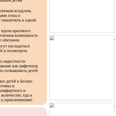
 Вашим детям
 свежим воздухом,
дами птиц и
е пикничить в одной
 вдоль красивого
отличная возможность
е обитания.
огут насладиться
й и посмотреть
о окрестности
такими как амфитеатр
ть познакомить детей
их детей в Белеке.
отовка и
 комфортного и
 количестве, еда и
ь к приключениям!