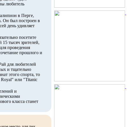
 вы любитель
калипион в Перге,
. Он был построен в
сей день удивляет
язательно посетите
 15 тысяч зрителей,
 для проведения
сочетание прошлого и
 Рай для любителей
ных и тщательно
нат этого спорта, то
Royal" или "Titanic
тлений и
орическими
вого класса станет
ное место для тех,