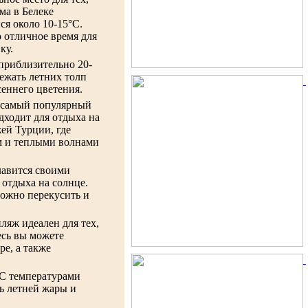
ма в Белеке
я около 10-15°C.
о отличное время для
ку.
 приблизительно 20-
бежать летних толп
сеннего цветения.
о самый популярный
одходит для отдыха на
ей Турции, где
м и теплыми волнами
лавится своими
отдыха на солнце.
можно перекусить и
ляж идеален для тех,
есь вы можете
е, а также
 С температурами
ть летней жары и