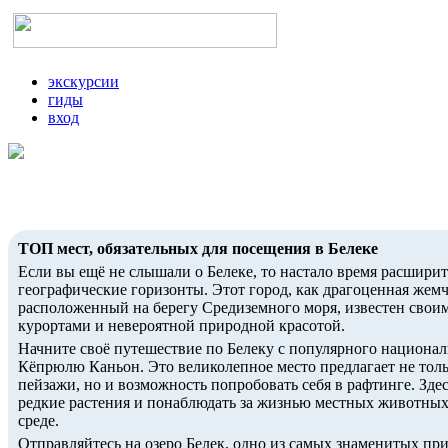
экскурсии
гиды
вход
ТОП мест, обязательных для посещения в Белеке
Если вы ещё не слышали о Белеке, то настало время расшири
географические горизонты. Этот город, как драгоценная жем
расположенный на берегу Средиземного моря, известен сво
курортами и невероятной природной красотой.
Начните своё путешествие по Белеку с популярного национал
Кёпрюлю Каньон. Это великолепное место предлагает не тол
пейзажи, но и возможность попробовать себя в рафтинге. Зде
редкие растения и понаблюдать за жизнью местных животных
среде.
Отправляйтесь на озеро Белек, одно из самых знаменитых пр