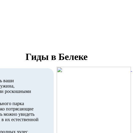
Гиды в Белеке
ть ваши
чужина,
ими роскошными
ьного парка
ько потрясающие
сь можно увидеть
 в их естественной
иродных чудес