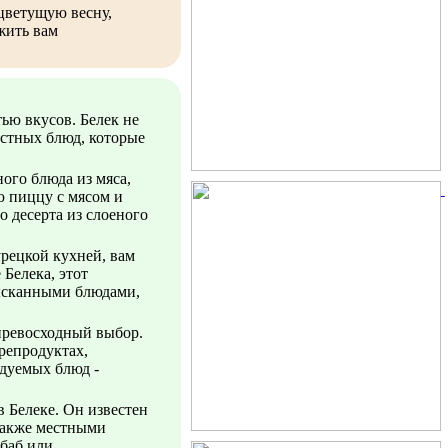
цветущую весну,
жить вам
ью вкусов. Белек не
стных блюд, которые
ного блюда из мяса,
ю пиццу с мясом и
о десерта из слоеного
урецкой кухней, вам
 Белека, этот
ысканными блюдами,
 превосходный выбор.
репродуктах,
дуемых блюд -
в Белеке. Он известен
 также местными
баб или