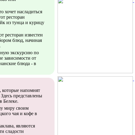
то хочет насладиться
от ресторан
ейк из тунца и курицу
тот ресторан известен
ором блюд, начиная
.
рную экскурсию по
е зависимости от
ианские блюда - в
, которые напомнят
 Здесь представлены
в Белеке.
му миру своим
кого чая и кофе в
аклава, являются
ти сладости