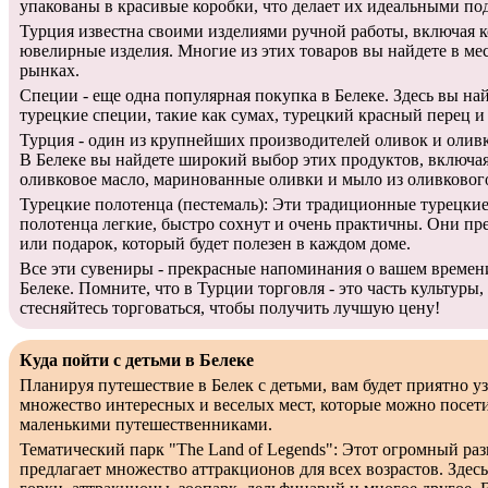
упакованы в красивые коробки, что делает их идеальными по
Турция известна своими изделиями ручной работы, включая к
ювелирные изделия. Многие из этих товаров вы найдете в ме
рынках.
Специи - еще одна популярная покупка в Белеке. Здесь вы на
турецкие специи, такие как сумах, турецкий красный перец и
Турция - один из крупнейших производителей оливок и оливк
В Белеке вы найдете широкий выбор этих продуктов, включая
оливковое масло, маринованные оливки и мыло из оливкового
Турецкие полотенца (пестемаль): Эти традиционные турецки
полотенца легкие, быстро сохнут и очень практичны. Они п
или подарок, который будет полезен в каждом доме.
Все эти сувениры - прекрасные напоминания о вашем времен
Белеке. Помните, что в Турции торговля - это часть культуры,
стесняйтесь торговаться, чтобы получить лучшую цену!
Куда пойти с детьми в Белеке
Планируя путешествие в Белек с детьми, вам будет приятно узн
множество интересных и веселых мест, которые можно посет
маленькими путешественниками.
Тематический парк "The Land of Legends": Этот огромный ра
предлагает множество аттракционов для всех возрастов. Здес