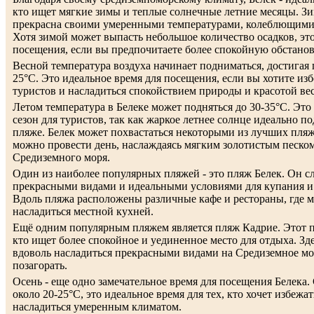
кто ищет мягкие зимы и теплые солнечные летние месяцы. Зи
прекрасна своими умеренными температурами, колеблющимис
Хотя зимой может выпасть небольшое количество осадков, эт
посещения, если вы предпочитаете более спокойную обстанов
Весной температура воздуха начинает подниматься, достигая
25°C. Это идеальное время для посещения, если вы хотите из
туристов и насладиться спокойствием природы и красотой ве
Летом температура в Белеке может подняться до 30-35°C. Эт
сезон для туристов, так как жаркое летнее солнце идеально п
пляже. Белек может похвастаться некоторыми из лучших пляж
можно провести день, наслаждаясь мягким золотистым песко
Средиземного моря.
Один из наиболее популярных пляжей - это пляж Белек. Он с
прекрасными видами и идеальными условиями для купания и 
Вдоль пляжа расположены различные кафе и рестораны, где 
насладиться местной кухней.
Ещё одним популярным пляжем является пляж Кадрие. Этот п
кто ищет более спокойное и уединенное место для отдыха. Зд
вдоволь насладиться прекрасными видами на Средиземное мор
позагорать.
Осень - еще одно замечательное время для посещения Белека.
около 20-25°C, это идеальное время для тех, кто хочет избежа
насладиться умеренным климатом.