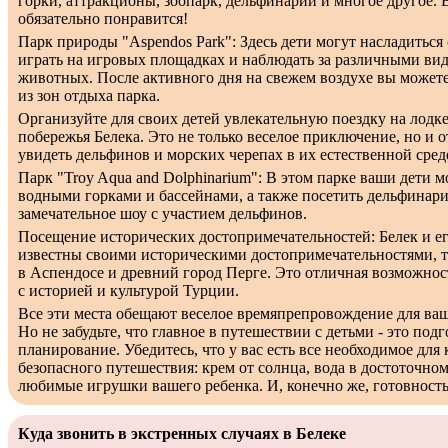
горки, аттракционы, зоопарк, дельфинарий и многое другое.
обязательно понравится!
Парк природы "Aspendos Park": Здесь дети могут насладиться
играть на игровых площадках и наблюдать за различными ви
животных. После активного дня на свежем воздухе вы может
из зон отдыха парка.
Организуйте для своих детей увлекательную поездку на лодке
побережья Белека. Это не только веселое приключение, но и 
увидеть дельфинов и морских черепах в их естественной сред
Парк "Troy Aqua and Dolphinarium": В этом парке ваши дети м
водными горками и бассейнами, а также посетить дельфинари
замечательное шоу с участием дельфинов.
Посещение исторических достопримечательностей: Белек и ег
известны своими историческими достопримечательностями, 
в Аспендосе и древний город Перге. Это отличная возможнос
с историей и культурой Турции.
Все эти места обещают веселое времяпрепровождение для ваш
Но не забудьте, что главное в путешествии с детьми - это подг
планирование. Убедитесь, что у вас есть все необходимое для
безопасного путешествия: крем от солнца, вода в достоточном
любимые игрушки вашего ребенка. И, конечно же, готовност
Куда звонить в экстренных случаях в Белеке