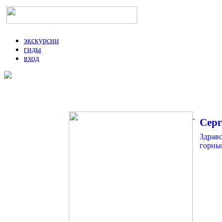
экскурсии
гиды
вход
Сер
Здравс
горны