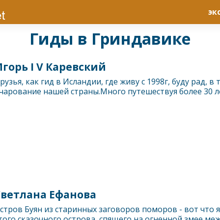
эк
Гиды в Гриндавике
горь I V Каревский
рузья, как гид в Исландии, где живу с 1998г, буду рад, в
чарование нашей страны.Много путешествуя более 30 лет,
Светлана Ефанова
стров Буян из старинных заговоров поморов - вот что 
того сказочного острова, спящего на огненной змее ме