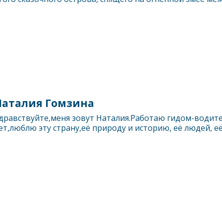
Наталия Гомзина
дравствуйте,меня зовут Наталия.Работаю гидом-водите
ет,люблю эту страну,её природу и историю, её людей, её