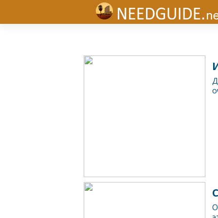
И
Д
о
О
э