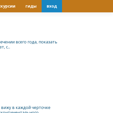
скурсии
гиды
вход
 течении всего года, показать
 с...
я вижу в каждой черточке
жконтинентального...