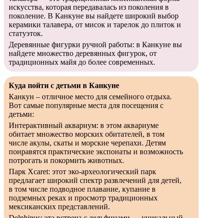
искусства, которая передавалась из поколения в
поколение. В Канкуне вы найдете широкий выбор
керамики талавера, от мисок и тарелок до плиток и
статуэток.
Деревянные фигурки ручной работы: в Канкуне вы
найдете множество деревянных фигурок, от
традиционных майя до более современных.
Куда пойти с детьми в Канкуне
Канкун – отличное место для семейного отдыха.
Вот самые популярные места для посещения с
детьми:
Интерактивный аквариум: в этом аквариуме
обитает множество морских обитателей, в том
числе акулы, скаты и морские черепахи. Детям
понравятся практические экспонаты и возможность
потрогать и покормить животных.
Парк Xcaret: этот эко-археологический парк
предлагает широкий спектр развлечений для детей,
в том числе подводное плавание, купание в
подземных реках и просмотр традиционных
мексиканских представлений.
Delphinus: эта встреча с дельфинами — уникальный