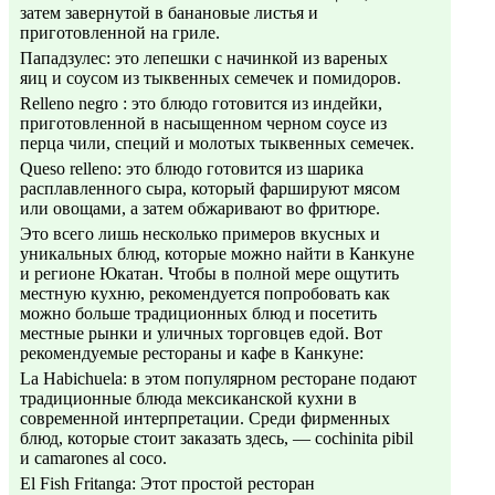
затем завернутой в банановые листья и
приготовленной на гриле.
Пападзулес: это лепешки с начинкой из вареных
яиц и соусом из тыквенных семечек и помидоров.
Relleno negro : это блюдо готовится из индейки,
приготовленной в насыщенном черном соусе из
перца чили, специй и молотых тыквенных семечек.
Queso relleno: это блюдо готовится из шарика
расплавленного сыра, который фаршируют мясом
или овощами, а затем обжаривают во фритюре.
Это всего лишь несколько примеров вкусных и
уникальных блюд, которые можно найти в Канкуне
и регионе Юкатан. Чтобы в полной мере ощутить
местную кухню, рекомендуется попробовать как
можно больше традиционных блюд и посетить
местные рынки и уличных торговцев едой. Вот
рекомендуемые рестораны и кафе в Канкуне:
La Habichuela: в этом популярном ресторане подают
традиционные блюда мексиканской кухни в
современной интерпретации. Среди фирменных
блюд, которые стоит заказать здесь, — cochinita pibil
и camarones al coco.
El Fish Fritanga: Этот простой ресторан