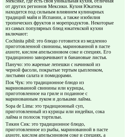
Мексике, где есть своя уникальная кухня, отличная
от других регионов Мексики. Кухня Юкатека
находится под сильным влиянием кулинарных
традиций майя и Испании, а также изобилия
тропических фруктов и морепродуктов. Некоторые
из самых популярных блюд юкатекской кухни
включают:
Cochinita pibil: это блюдо готовится из медленно
приготовленной свинины, маринованной в пасте
ахиоте, кислом апельсиновом соке и специях. Его
традиционно заворачивают в банановые листья.
Панучо: это жареные лепешки с начинкой из
черной фасоли, покрытые тертым цыпленком,
листьями салата и помидорами.
Пок Чук: это традиционное блюдо из
маринованной свинины или курицы,
приготовленное на гриле и поданное с
маринованным луком и дольками лайма.
Sopa de Lima: это традиционный суп,
приготовленный из курицы или индейки, сока
лайма и полосок тортильи.
Тикин Сик: это традиционное блюдо,
приготовленное из рыбы, маринованной в пасте
ахиоте, кислом апельсиновом соке и специях, а