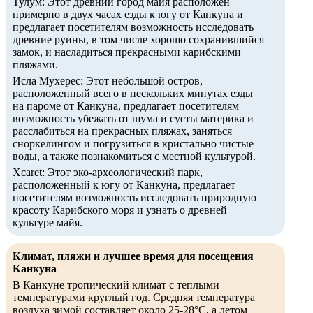
Тулум: Этот древний город майя расположен
примерно в двух часах езды к югу от Канкуна и
предлагает посетителям возможность исследовать
древние руины, в том числе хорошо сохранившийся
замок, и насладиться прекрасными карибскими
пляжами.
Исла Мухерес: Этот небольшой остров,
расположенный всего в нескольких минутах езды
на пароме от Канкуна, предлагает посетителям
возможность убежать от шума и суеты материка и
расслабиться на прекрасных пляжах, заняться
сноркелингом и погрузиться в кристально чистые
воды, а также познакомиться с местной культурой.
Xcaret: Этот эко-археологический парк,
расположенный к югу от Канкуна, предлагает
посетителям возможность исследовать природную
красоту Карибского моря и узнать о древней
культуре майя.
Климат, пляжи и лучшее время для посещения
Канкуна
В Канкуне тропический климат с теплыми
температурами круглый год. Средняя температура
воздуха зимой составляет около 25-28°C, а летом