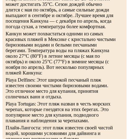
может достигать 35°C. Сезон дождей обычно
длится с мая по октябрь, а самые сильные дожди
выпадают в сентябре и октябре. Лучшее время для
посещения Канкуна — с декабря по апрель, когда
погода сухая, а температура более комфортная.
Канкун может похвастаться одними из самых
красивых пляжей в Мексике с кристально чистыми
бирюзовыми водами и белыми песчаными
берегами. Температура воды на пляжах Канкуна
около 27°C (80°F) в летние месяцы (с мая по
октябрь) и около 25°C (77°F) в зимние месяцы (с
ноября по апрель). Вот несколько популярных
пляжей Канкуна:
Playa Delfines: Этот широкой песчаный пляж
известен своими чистыми бирюзовыми водами.
Это отличное место для купания, принятия
солнечных ванн и отдыха.
Playa Tortugas: Этот пляж назван в честь морских
черепах, которые гнездятся на этих берегах. Это
популярное место для купания, подводного
плавания и наблюдения за черепахами.
Плайя-Лангоста: этот пляж известен своей чистой
водой, хорошими условиями для дайвинга и
отличными ресторанами и барами.