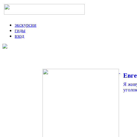
экскурсии
гиды
вход
Евг
Я живу
уголо