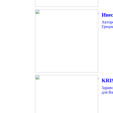
Инес
Автор
Греции
KRI
Здрав
для Ва