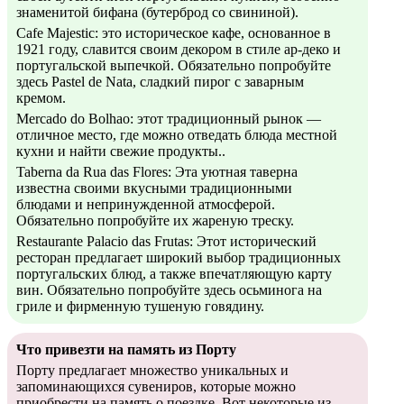
знаменитой бифана (бутерброд со свининой).
Cafe Majestic: это историческое кафе, основанное в
1921 году, славится своим декором в стиле ар-деко и
португальской выпечкой. Обязательно попробуйте
здесь Pastel de Nata, сладкий пирог с заварным
кремом.
Mercado do Bolhao: этот традиционный рынок —
отличное место, где можно отведать блюда местной
кухни и найти свежие продукты..
Taberna da Rua das Flores: Эта уютная таверна
известна своими вкусными традиционными
блюдами и непринужденной атмосферой.
Обязательно попробуйте их жареную треску.
Restaurante Palacio das Frutas: Этот исторический
ресторан предлагает широкий выбор традиционных
португальских блюд, а также впечатляющую карту
вин. Обязательно попробуйте здесь осьминога на
гриле и фирменную тушеную говядину.
Что привезти на память из Порту
Порту предлагает множество уникальных и
запоминающихся сувениров, которые можно
приобрести на память о поездке. Вот некоторые из