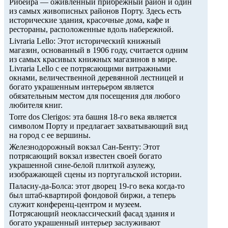
Рибейра — оживленный прибрежный район и один
из самых живописных районов Порту. Здесь есть
исторические здания, красочные дома, кафе и
рестораны, расположенные вдоль набережной.
Livraria Lello: Этот исторический книжный
магазин, основанный в 1906 году, считается одним
из самых красивых книжных магазинов в мире.
Livraria Lello с ее потрясающими витражными
окнами, величественной деревянной лестницей и
богато украшенным интерьером является
обязательным местом для посещения для любого
любителя книг.
Torre dos Clerigos: эта башня 18-го века является
символом Порту и предлагает захватывающий вид
на город с ее вершины.
Железнодорожный вокзал Сан-Бенту: Этот
потрясающий вокзал известен своей богато
украшенной сине-белой плиткой азулежу,
изображающей сцены из португальской истории.
Паласиу-да-Болса: этот дворец 19-го века когда-то
был штаб-квартирой фондовой биржи, а теперь
служит конференц-центром и музеем.
Потрясающий неоклассический фасад здания и
богато украшенный интерьер заслуживают