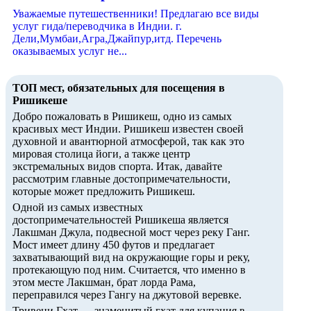
Уважаемые путешественники! Предлагаю все виды
услуг гида/переводчика в Индии. г.
Дели,Мумбаи,Агра,Джайпур,итд. Перечень
оказываемых услуг не...
ТОП мест, обязательных для посещения в
Ришикеше
Добро пожаловать в Ришикеш, одно из самых
красивых мест Индии. Ришикеш известен своей
духовной и авантюрной атмосферой, так как это
мировая столица йоги, а также центр
экстремальных видов спорта. Итак, давайте
рассмотрим главные достопримечательности,
которые может предложить Ришикеш.
Одной из самых известных
достопримечательностей Ришикеша является
Лакшман Джула, подвесной мост через реку Ганг.
Мост имеет длину 450 футов и предлагает
захватывающий вид на окружающие горы и реку,
протекающую под ним. Считается, что именно в
этом месте Лакшман, брат лорда Рама,
переправился через Гангу на джутовой веревке.
Тривени Гхат — знаменитый гхат для купания в