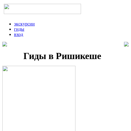
экскурсии
гиды
вход
Гиды в Ришикеше