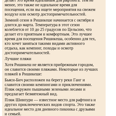
делает это время идеальным для рафтинга. Тем не
менее, это также не идеальное время для
посещения, если вы ищете мероприятия на свежем
воздухе или осмотр достопримечательностей.
Зимний сезон в Ришикеше начинается с октября и
длится до марта. Температура в этот сезон
колеблется от 10 до 25 градусов по Цельсию, что
делает его приятным и комфортным. Это лучшее
время для посещения Ришикеша, особенно для тех,
кто хочет заняться такими видами активного
отдыха, как кемпинг, походы и осмотр
достопримечательностей.
Лучшие пляжи
Хотя Ришикеш не является прибрежным городом,
он славится своими пляжами. Некоторые из лучших
пляжей в Ришикеше:
Бьяси-Бич расположен на берегу реки Ганг и
славится своими кемпингами и приключениями.
Пляж окружен пышными зелеными лесами и
предлагает безмятежный вид.
Пляж Шивпури — известное место для рафтинга и
других приключенческих видов спорта. Это также
идеальное место для дневного пикника с друзьями
и семьей.