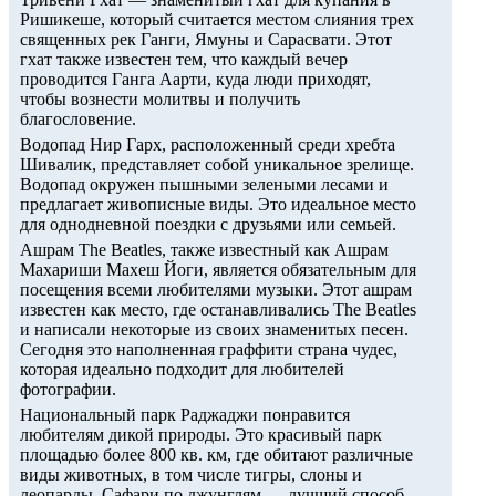
Ришикеше, который считается местом слияния трех
священных рек Ганги, Ямуны и Сарасвати. Этот
гхат также известен тем, что каждый вечер
проводится Ганга Аарти, куда люди приходят,
чтобы вознести молитвы и получить
благословение.
Водопад Нир Гарх, расположенный среди хребта
Шивалик, представляет собой уникальное зрелище.
Водопад окружен пышными зелеными лесами и
предлагает живописные виды. Это идеальное место
для однодневной поездки с друзьями или семьей.
Ашрам The Beatles, также известный как Ашрам
Махариши Махеш Йоги, является обязательным для
посещения всеми любителями музыки. Этот ашрам
известен как место, где останавливались The Beatles
и написали некоторые из своих знаменитых песен.
Сегодня это наполненная граффити страна чудес,
которая идеально подходит для любителей
фотографии.
Национальный парк Раджаджи понравится
любителям дикой природы. Это красивый парк
площадью более 800 кв. км, где обитают различные
виды животных, в том числе тигры, слоны и
леопарды. Сафари по джунглям — лучший способ