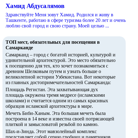
Хамид Абдусалямов
Здравствуйте Меня зовут Хамид. Родился и живу в
Ташкенте, работаю в сфере туризма более 20 лет и очень
люблю свой город и свою страну. Моей целью ...
ТОП мест, обязательных для посещения в
Самарканде
Самарканд – город с богатой историей, культурой и
удивительной архитектурой. Это место обязательно
к посещению для тех, кто хочет познакомиться с
древним Шелковым путем и узнать больше о
великолепной истории Узбекистана. Вот некоторые
из главных достопримечательностей Самарканда:
Площадь Регистан. Эта захватывающая дух
площадь окружена тремя медресе (исламскими
школами) и считается одним из самых красивых
образцов исламской архитектуры в мире.
Мечеть Биби-Ханым. Эта большая мечеть была
построена в 14 веке и известна своей потрясающей
плиткой и замысловатой резьбой по камню.
Шах-и-Зинда. Этот мавзолейный комплекс
представляет собой серию гробниц и памятников,