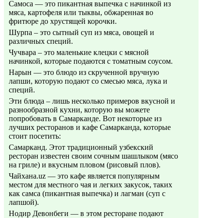
Самоса — это пикантная выпечка с начинкой из
мяса, картофеля или тыквы, обжаренная во
фритюре до хрустящей корочки.
Шурпа – это сытный суп из мяса, овощей и
различных специй.
Чучвара – это маленькие клецки с мясной
начинкой, которые подаются с томатным соусом.
Нарын — это блюдо из скрученной вручную
лапши, которую подают со смесью мяса, лука и
специй.
Эти блюда – лишь несколько примеров вкусной и
разнообразной кухни, которую вы можете
попробовать в Самарканде. Вот некоторые из
лучших ресторанов и кафе Самарканда, которые
стоит посетить:
Самарканд. Этот традиционный узбекский
ресторан известен своим сочным шашлыком (мясо
на гриле) и вкусным пловом (рисовый плов).
Чайхана.uz — это кафе является популярным
местом для местного чая и легких закусок, таких
как самса (пикантная выпечка) и лагман (суп с
лапшой).
Нодир Девонбеги — в этом ресторане подают