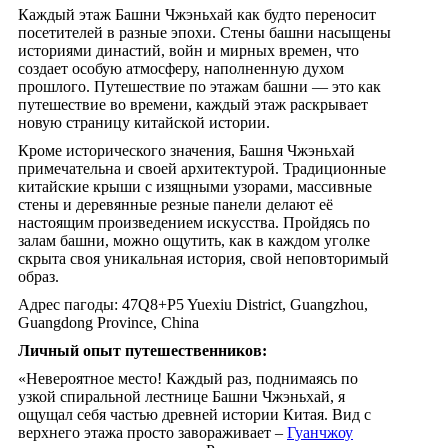
Каждый этаж Башни Чжэньхай как будто переносит
посетителей в разные эпохи. Стены башни насыщены
историями династий, войн и мирных времен, что
создает особую атмосферу, наполненную духом
прошлого. Путешествие по этажам башни — это как
путешествие во времени, каждый этаж раскрывает
новую страницу китайской истории.
Кроме исторического значения, Башня Чжэньхай
примечательна и своей архитектурой. Традиционные
китайские крыши с изящными узорами, массивные
стены и деревянные резные панели делают её
настоящим произведением искусства. Пройдясь по
залам башни, можно ощутить, как в каждом уголке
скрыта своя уникальная история, свой неповторимый
образ.
Адрес пагоды: 47Q8+P5 Yuexiu District, Guangzhou,
Guangdong Province, China
Личный опыт путешественников:
«Невероятное место! Каждый раз, поднимаясь по
узкой спиральной лестнице Башни Чжэньхай, я
ощущал себя частью древней истории Китая. Вид с
верхнего этажа просто завораживает –
Гуанчжоу