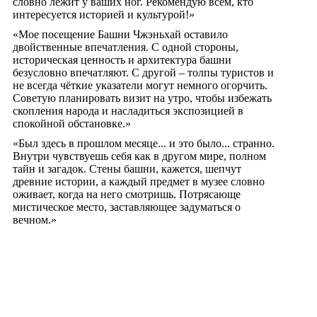
словно лежит у ваших ног. Рекомендую всем, кто
интересуется историей и культурой!»
«Мое посещение Башни Чжэньхай оставило
двойственные впечатления. С одной стороны,
историческая ценность и архитектура башни
безусловно впечатляют. С другой – толпы туристов и
не всегда чёткие указатели могут немного огорчить.
Советую планировать визит на утро, чтобы избежать
скопления народа и насладиться экспозицией в
спокойной обстановке.»
«Был здесь в прошлом месяце... и это было... странно.
Внутри чувствуешь себя как в другом мире, полном
тайн и загадок. Стены башни, кажется, шепчут
древние истории, а каждый предмет в музее словно
оживает, когда на него смотришь. Потрясающе
мистическое место, заставляющее задуматься о
вечном.»