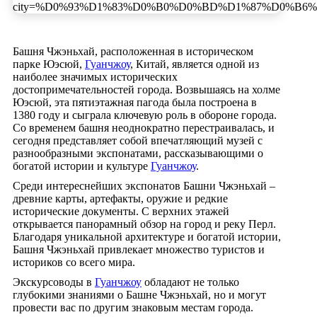
Башня Чжэньхай, расположенная в историческом
парке Юэсюй,
Гуанчжоу
, Китай, является одной из
наиболее значимых исторических
достопримечательностей города. Возвышаясь на холме
Юэсюй, эта пятиэтажная пагода была построена в
1380 году и сыграла ключевую роль в обороне города.
Со временем башня неоднократно перестраивалась, и
сегодня представляет собой впечатляющий музей с
разнообразными экспонатами, рассказывающими о
богатой истории и культуре
Гуанчжоу
.
Среди интереснейших экспонатов Башни Чжэньхай –
древние карты, артефакты, оружие и редкие
исторические документы. С верхних этажей
открывается панорамный обзор на город и реку Перл.
Благодаря уникальной архитектуре и богатой истории,
Башня Чжэньхай привлекает множество туристов и
историков со всего мира.
Экскурсоводы в
Гуанчжоу
обладают не только
глубокими знаниями о Башне Чжэньхай, но и могут
провести вас по другим знаковым местам города.