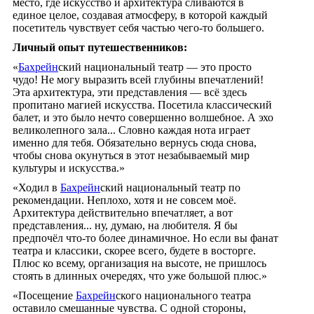
место, где искусство и архитектура сливаются в
единое целое, создавая атмосферу, в которой каждый
посетитель чувствует себя частью чего-то большего.
Личный опыт путешественников:
«
Бахрейн
ский национальный театр — это просто
чудо! Не могу выразить всей глубины впечатлений!
Эта архитектура, эти представления — всё здесь
пропитано магией искусства. Посетила классический
балет, и это было нечто совершенно волшебное. А эхо
великолепного зала... Словно каждая нота играет
именно для тебя. Обязательно вернусь сюда снова,
чтобы снова окунуться в этот незабываемый мир
культуры и искусства.»
«Ходил в
Бахрейн
ский национальный театр по
рекомендации. Неплохо, хотя и не совсем моё.
Архитектура действительно впечатляет, а вот
представления... ну, думаю, на любителя. Я бы
предпочёл что-то более динамичное. Но если вы фанат
театра и классики, скорее всего, будете в восторге.
Плюс ко всему, организация на высоте, не пришлось
стоять в длинных очередях, что уже большой плюс.»
«Посещение
Бахрейн
ского национального театра
оставило смешанные чувства. С одной стороны,