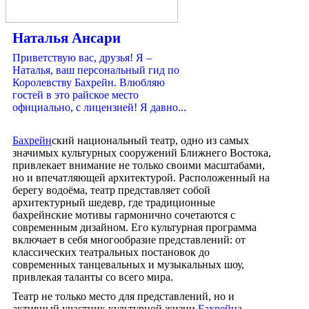
Наталья Ансари
Приветствую вас, друзья! Я –
Наталья, ваш персональный гид по
Королевству Бахрейн. Влюбляю
гостей в это райское место
официально, с лицензией! Я давно...
Бахрейн
ский национальный театр, одно из самых
значимых культурных сооружений Ближнего Востока,
привлекает внимание не только своими масштабами,
но и впечатляющей архитектурой. Расположенный на
берегу водоёма, театр представляет собой
архитектурный шедевр, где традиционные
бахрейнские мотивы гармонично сочетаются с
современным дизайном. Его культурная программа
включает в себя многообразие представлений: от
классических театральных постановок до
современных танцевальных и музыкальных шоу,
привлекая таланты со всего мира.
Театр не только место для представлений, но и
активный участник культурной жизни
Бахрейн
а,