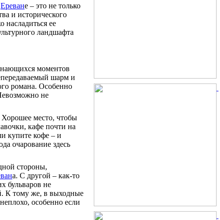
в
Ереван
е – это не только
тва и исторического
о насладиться ее
культурного ландшафта
инающихся моментов
непередаваемый шарм и
кого романа. Особенно
Невозможно не
. Хорошее место, чтобы
лавочки, кафе почти на
ли купите кофе – и
ода очарование здесь
дной стороны,
еван
а. С другой – как-то
их бульваров не
. К тому же, в выходные
неплохо, особенно если