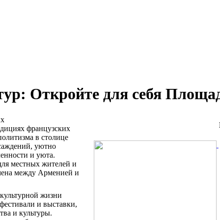
тур: Откройте для себя Площа
ых
адициях французских
политизма в столице
саждений, уютно
ленности и уюта.
для местных жителей и
бмена между Арменией и
 культурной жизни
 фестивали и выставки,
тва и культуры.