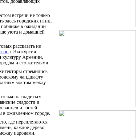
нтов, добавляющих
стом встречи не только
ть здесь городских птиц,
т поближе в ожидании
льше уюта и домашней
овых рассказать не
еван
а. Экскурсии,
и культуру Армении,
ородом и его жителями.
рхитекторы стремились
ородскому ландшафту
бразным мостом между
только насладиться
янские сладости и
реванцев и гостей
ы в оживленном городе.
сто, где переплетаются
амень, каждое дерево
между народами.