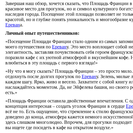
Завершая наш обзор, хочется сказать, что Площадь Франции 
красивое место для прогулок, но и символ культурного богатс
наследия города. Посещение этой площади позволяет не тольк
красотой, но и глубже понять уникальность и многообразие 
Ереван
а.
Личный опыт путешественников:
«Посещение Площади Франции стало одним из самых запом
моего путешествия по
Ереван
у. Это место воплощает собой 
элегантность, заставляя почувствовать себя героем французс
поразили кафе с их уютной атмосферой и вкуснейшим кофе. 
влюбиться в эту площадь с первого взгляда!»
«Ну что я могу сказать? Площадь Франции – это просто мило
отдохнуть после долгих прогулок по
Ереван
у. Зелень, милые 
каждом шагу. Ярко, живо и весело. Захватите с собой книгу и
наслаждайтесь моментом. Да, не Эйфелева башня, но своего р
есть.»
«Площадь Франции оставила двойственные впечатления. С о
концепция интересная – создать уголок Франции в сердце
Ер
всё не то. Есть ощущение, что стремление к стилю французск
доведено до конца, атмосфера кажется немного искусственной
здесь слишком многолюдно. Впрочем, для прогулки подходит 
вы ищете где посидеть в кафе на открытом воздухе.»