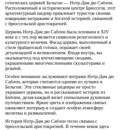
готических церквей Бельгии — Нотр-Дам дю Саблон.
Расположенный в историческом центре Брюсселя, этот
архитектурный шедевр привлекает туристов своими
изящными витражами и богатой историей, связанной
с брюссельской аристократией.
Церковь Нотр-Дам дю Саблон была основана в XIV
веке и с тех пор является символом религиозного и
культурного величия. Фасад церкви, выполненный в
стиле брабантской готики, поражает своей
детализацией и великолепием. Входя внутрь, вы
оказываетесь под впечатляющими сводами,
украшенными многочисленными скульптурами и
резьбой.
Особое внимание заслуживают витражи Нотр-Дам дю
Саблон, которые считаются одними из лучших в
Бельгии. Эти стеклянные шедевры не просто
украшают церковь, но и рассказывают истории из
Библии, делая каждый визит уникальным духовным
путешествием. Яркие цвета и изображения святых
оживляют интерьер и создают особую атмосферу
молитвы и размышлений.
История Нотр-Дам дю Саблон тесно связана с
брюссельской аристократией. В течение веков здесь