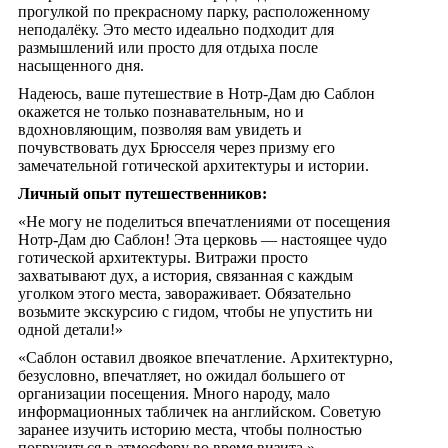
прогулкой по прекрасному парку, расположенному
неподалёку. Это место идеально подходит для
размышлений или просто для отдыха после
насыщенного дня.
Надеюсь, ваше путешествие в Нотр-Дам дю Саблон
окажется не только познавательным, но и
вдохновляющим, позволяя вам увидеть и
почувствовать дух Брюсселя через призму его
замечательной готической архитектуры и истории.
Личный опыт путешественников:
«Не могу не поделиться впечатлениями от посещения
Нотр-Дам дю Саблон! Эта церковь — настоящее чудо
готической архитектуры. Витражи просто
захватывают дух, а история, связанная с каждым
уголком этого места, завораживает. Обязательно
возьмите экскурсию с гидом, чтобы не упустить ни
одной детали!»
«Саблон оставил двоякое впечатление. Архитектурно,
безусловно, впечатляет, но ожидал большего от
организации посещения. Много народу, мало
информационных табличек на английском. Советую
заранее изучить историю места, чтобы полностью
погрузиться в атмосферу во время визита.»