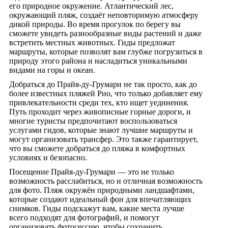
его природное окружение. Атлантический лес,
окружающий пляж, создаёт неповторимую атмосферу
дикой природы. Во время прогулок по берегу вы
сможете увидеть разнообразные виды растений и даже
встретить местных животных. Гиды предложат
маршруты, которые позволят вам глубже погрузиться в
природу этого района и насладиться уникальными
видами на горы и океан.
Добраться до Прайя-ду-Грумари не так просто, как до
более известных пляжей Рио, что только добавляет ему
привлекательности среди тех, кто ищет уединения.
Путь проходит через живописные горные дороги, и
многие туристы предпочитают воспользоваться
услугами гидов, которые знают лучшие маршруты и
могут организовать трансфер. Это также гарантирует,
что вы сможете добраться до пляжа в комфортных
условиях и безопасно.
Посещение Прайя-ду-Грумари — это не только
возможность расслабиться, но и отличная возможность
для фото. Пляж окружён природными ландшафтами,
которые создают идеальный фон для впечатляющих
снимков. Гиды подскажут вам, какие места лучше
всего подходят для фотографий, и помогут
организовать фотосессию, чтобы сохранить