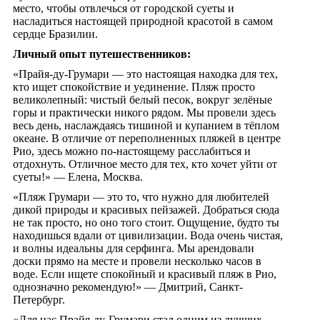
место, чтобы отвлечься от городской суеты и
насладиться настоящей природной красотой в самом
сердце Бразилии.
Личный опыт путешественников:
«Прайя-ду-Грумари — это настоящая находка для тех,
кто ищет спокойствие и уединение. Пляж просто
великолепный: чистый белый песок, вокруг зелёные
горы и практически никого рядом. Мы провели здесь
весь день, наслаждаясь тишиной и купанием в тёплом
океане. В отличие от переполненных пляжей в центре
Рио, здесь можно по-настоящему расслабиться и
отдохнуть. Отличное место для тех, кто хочет уйти от
суеты!» — Елена, Москва.
«Пляж Грумари — это то, что нужно для любителей
дикой природы и красивых пейзажей. Добраться сюда
не так просто, но оно того стоит. Ощущение, будто ты
находишься вдали от цивилизации. Вода очень чистая,
и волны идеальны для серфинга. Мы арендовали
доски прямо на месте и провели несколько часов в
воде. Если ищете спокойный и красивый пляж в Рио,
однозначно рекомендую!» — Дмитрий, Санкт-
Петербург.
«Для нас Прайя-ду-Грумари стал одним из лучших