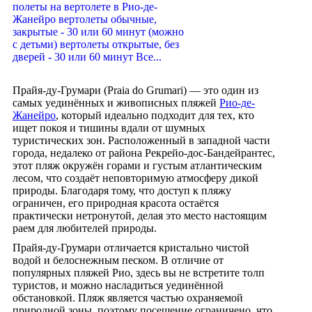
полеты на вертолете в Рио-де-
Жанейро вертолеты обычные,
закрытые - 30 или 60 минут (можно
с детьми) вертолеты открытые, без
дверей - 30 или 60 минут Все...
Прайя-ду-Грумари (Praia do Grumari) — это один из
самых уединённых и живописных пляжей
Рио-де-
Жанейро
, который идеально подходит для тех, кто
ищет покоя и тишины вдали от шумных
туристических зон. Расположенный в западной части
города, недалеко от района Рекрейо-дос-Бандейрантес,
этот пляж окружён горами и густым атлантическим
лесом, что создаёт неповторимую атмосферу дикой
природы. Благодаря тому, что доступ к пляжу
ограничен, его природная красота остаётся
практически нетронутой, делая это место настоящим
раем для любителей природы.
Прайя-ду-Грумари отличается кристально чистой
водой и белоснежным песком. В отличие от
популярных пляжей Рио, здесь вы не встретите толп
туристов, и можно насладиться уединённой
обстановкой. Пляж является частью охраняемой
природной зоны, поэтому посещение ограничено, что