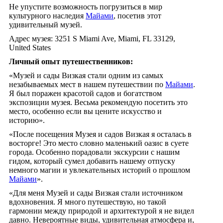
Не упустите возможность погрузиться в мир
культурного наследия
Майами
, посетив этот
удивительный музей.
Адрес музея: 3251 S Miami Ave, Miami, FL 33129,
United States
Личный опыт путешественников:
«Музей и сады Визкая стали одним из самых
незабываемых мест в нашем путешествии по
Майами
.
Я был поражен красотой садов и богатством
экспозиции музея. Весьма рекомендую посетить это
место, особенно если вы цените искусство и
историю».
«После посещения Музея и садов Визкая я осталась в
восторге! Это место словно маленький оазис в суете
города. Особенно порадовали экскурсии с нашим
гидом, который сумел добавить нашему отпуску
немного магии и увлекательных историй о прошлом
Майами
».
«Для меня Музей и сады Визкая стали источником
вдохновения. Я много путешествую, но такой
гармонии между природой и архитектурой я не видел
давно. Невероятные виды, удивительная атмосфера и,