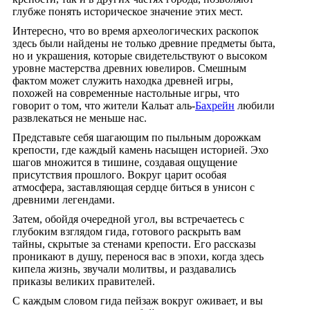
глубже понять историческое значение этих мест.
Интересно, что во время археологических раскопок
здесь были найдены не только древние предметы быта,
но и украшения, которые свидетельствуют о высоком
уровне мастерства древних ювелиров. Смешным
фактом может служить находка древней игры,
похожей на современные настольные игры, что
говорит о том, что жители Кальат аль-
Бахрейн
любили
развлекаться не меньше нас.
Представьте себя шагающим по пыльным дорожкам
крепости, где каждый камень насыщен историей. Эхо
шагов множится в тишине, создавая ощущение
присутствия прошлого. Вокруг царит особая
атмосфера, заставляющая сердце биться в унисон с
древними легендами.
Затем, обойдя очередной угол, вы встречаетесь с
глубоким взглядом гида, готового раскрыть вам
тайны, скрытые за стенами крепости. Его рассказы
проникают в душу, перенося вас в эпохи, когда здесь
кипела жизнь, звучали молитвы, и раздавались
приказы великих правителей.
С каждым словом гида пейзаж вокруг оживает, и вы