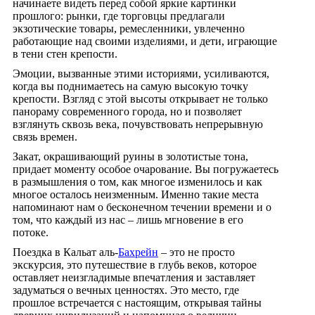
начинаете видеть перед собой яркие картинки
прошлого: рынки, где торговцы предлагали
экзотические товары, ремесленники, увлеченно
работающие над своими изделиями, и дети, играющие
в тени стен крепости.
Эмоции, вызванные этими историями, усиливаются,
когда вы поднимаетесь на самую высокую точку
крепости. Взгляд с этой высоты открывает не только
панораму современного города, но и позволяет
взглянуть сквозь века, почувствовать непрерывную
связь времен.
Закат, окрашивающий руины в золотистые тона,
придает моменту особое очарование. Вы погружаетесь
в размышления о том, как многое изменилось и как
многое осталось неизменным. Именно такие места
напоминают нам о бесконечном течении времени и о
том, что каждый из нас – лишь мгновение в его
потоке.
Поездка в Кальат аль-
Бахрейн
– это не просто
экскурсия, это путешествие в глубь веков, которое
оставляет неизгладимые впечатления и заставляет
задуматься о вечных ценностях. Это место, где
прошлое встречается с настоящим, открывая тайны