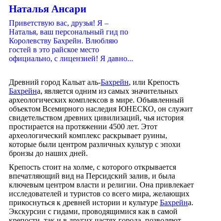
Наталья Ансари
Приветствую вас, друзья! Я –
Наталья, ваш персональный гид по
Королевству Бахрейн. Влюбляю
гостей в это райское место
официально, с лицензией! Я давно...
Древний город Кальат аль-
Бахрейн
, или Крепость
Бахрейн
а, является одним из самых значительных
археологических комплексов в мире. Объявленный
объектом Всемирного наследия ЮНЕСКО, он служит
свидетельством древних цивилизаций, чья история
простирается на протяжении 4500 лет. Этот
археологический комплекс раскрывает руины,
которые были центром различных культур с эпохи
бронзы до наших дней.
Крепость стоит на холме, с которого открывается
впечатляющий вид на Персидский залив, и была
ключевым центром власти и религии. Она привлекает
исследователей и туристов со всего мира, желающих
прикоснуться к древней истории и культуре
Бахрейн
а.
Экскурсии с гидами, проводящимися как в самой
крепости, так и в других частях города, позволяют