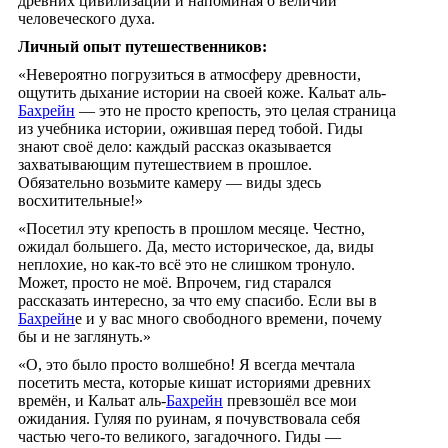
древних цивилизаций и напоминая о величии
человеческого духа.
Личный опыт путешественников:
«Невероятно погрузиться в атмосферу древности,
ощутить дыхание истории на своей коже. Кальат аль-
Бахрейн
— это не просто крепость, это целая страница
из учебника истории, ожившая перед тобой. Гиды
знают своё дело: каждый рассказ оказывается
захватывающим путешествием в прошлое.
Обязательно возьмите камеру — виды здесь
восхитительные!»
«Посетил эту крепость в прошлом месяце. Честно,
ожидал большего. Да, место историческое, да, виды
неплохие, но как-то всё это не слишком тронуло.
Может, просто не моё. Впрочем, гид старался
рассказать интересно, за что ему спасибо. Если вы в
Бахрейн
е и у вас много свободного времени, почему
бы и не заглянуть.»
«О, это было просто волшебно! Я всегда мечтала
посетить места, которые кишат историями древних
времён, и Кальат аль-
Бахрейн
превзошёл все мои
ожидания. Гуляя по руинам, я почувствовала себя
частью чего-то великого, загадочного. Гиды —