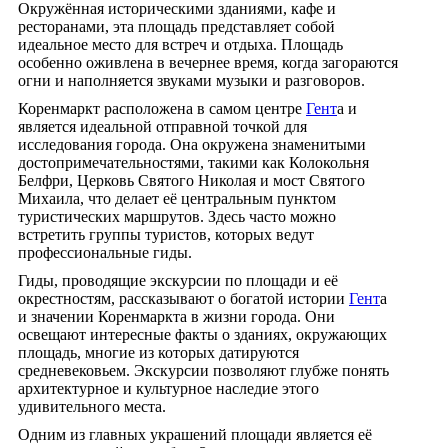
Окружённая историческими зданиями, кафе и
ресторанами, эта площадь представляет собой
идеальное место для встреч и отдыха. Площадь
особенно оживлена в вечернее время, когда загораются
огни и наполняется звуками музыки и разговоров.
Коренмаркт расположена в самом центре
Гент
а и
является идеальной отправной точкой для
исследования города. Она окружена знаменитыми
достопримечательностями, такими как Колокольня
Белфри, Церковь Святого Николая и мост Святого
Михаила, что делает её центральным пунктом
туристических маршрутов. Здесь часто можно
встретить группы туристов, которых ведут
профессиональные гиды.
Гиды, проводящие экскурсии по площади и её
окрестностям, рассказывают о богатой истории
Гент
а
и значении Коренмаркта в жизни города. Они
освещают интересные факты о зданиях, окружающих
площадь, многие из которых датируются
средневековьем. Экскурсии позволяют глубже понять
архитектурное и культурное наследие этого
удивительного места.
Одним из главных украшений площади является её