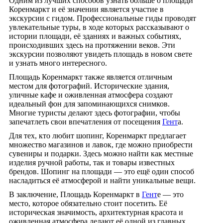
Одним из лучших способов узнать больше о площади
Коренмаркт и её значении является участие в
экскурсии с гидом. Профессиональные гиды проводят
увлекательные туры, в ходе которых рассказывают о
истории площади, её зданиях и важных событиях,
происходивших здесь на протяжении веков. Эти
экскурсии позволяют увидеть площадь в новом свете
и узнать много интересного.
Площадь Коренмаркт также является отличным
местом для фотографий. Исторические здания,
уличные кафе и оживленная атмосфера создают
идеальный фон для запоминающихся снимков.
Многие туристы делают здесь фотографии, чтобы
запечатлеть свои впечатления от посещения
Гент
а.
Для тех, кто любит шопинг, Коренмаркт предлагает
множество магазинов и лавок, где можно приобрести
сувениры и подарки. Здесь можно найти как местные
изделия ручной работы, так и товары известных
брендов. Шопинг на площади — это ещё один способ
насладиться её атмосферой и найти уникальные вещи.
В заключение, Площадь Коренмаркт в
Гент
е — это
место, которое обязательно стоит посетить. Её
историческая значимость, архитектурная красота и
оживленная атмосфера делают её одной из главных