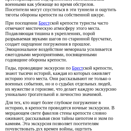
военными как убежище во время обстрелов.
Посетители могут спуститься в эти туннели и ощутить
тяготы обороны крепости на собственной шкуре.
При посещении
Брест
ской крепости туристы часто
отмечают мистическую атмосферу этого места.
Подавляющая тишина в укреплениях, порой
разрываемая звуками шагов по старинной брусчатке,
создает ощущение погружения в прошлое.
Эмоциональное воздействие мемориала усиливается
ежегодными мероприятиями, посвященными
годовщине обороны крепости.
Гиды, проводящие экскурсии по
Брест
ской крепости,
знают тысячи историй, каждая из которых оживляет
историю этого места. Они рассказывают не только о
военных событиях, но и о судьбах отдельных людей,
их мужестве и героизме, что делает каждую экскурсию
уникально трогательной и личностно значимой.
Для тех, кто ищет более глубокое погружение в
историю, в крепости проводятся ночные экскурсии. В
мерцающем свете факелов стены крепости словно
оживают, рассказывая свои тайны шепотом и эхом по
камням. Эта экскурсия позволяет посетителям
почувствовать дух времен войны, ощутить