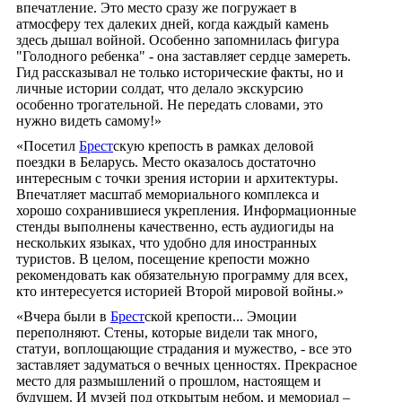
впечатление. Это место сразу же погружает в
атмосферу тех далеких дней, когда каждый камень
здесь дышал войной. Особенно запомнилась фигура
"Голодного ребенка" - она заставляет сердце замереть.
Гид рассказывал не только исторические факты, но и
личные истории солдат, что делало экскурсию
особенно трогательной. Не передать словами, это
нужно видеть самому!»
«Посетил
Брест
скую крепость в рамках деловой
поездки в Беларусь. Место оказалось достаточно
интересным с точки зрения истории и архитектуры.
Впечатляет масштаб мемориального комплекса и
хорошо сохранившиеся укрепления. Информационные
стенды выполнены качественно, есть аудиогиды на
нескольких языках, что удобно для иностранных
туристов. В целом, посещение крепости можно
рекомендовать как обязательную программу для всех,
кто интересуется историей Второй мировой войны.»
«Вчера были в
Брест
ской крепости... Эмоции
переполняют. Стены, которые видели так много,
статуи, воплощающие страдания и мужество, - все это
заставляет задуматься о вечных ценностях. Прекрасное
место для размышлений о прошлом, настоящем и
будущем. И музей под открытым небом, и мемориал –