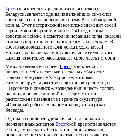
Брест
ская крепость, расположенная на западе
Беларуси, является одним из важнейших символов
советского сопротивления во время Второй мировой
войны. Этот исторический комплекс знаменит своей
героической обороной в июне 1941 года, когда
советские войска, несмотря на неравные силы, оказали
стойкое сопротивление нацистским захватчикам. В
состав мемориального комплекса входят музей,
множество обелисков и внушительные скульптуры,
каждая из которых рассказывает свою часть истории.
Мемориальный комплекс
Брест
ской крепости
включает в себя несколько ключевых объектов:
главный монумент «Храбрость», который
символизирует мужество защитников крепости, и
«Терсонский обелиск», возведенный в честь солдат,
павших в первые дни войны. Рядом с ними
расположена изваянная из гранита скульптура
«Голодный ребенок», напоминающая о жертвах
блокады.
Одним из наиболее удивительных и, возможно,
неожиданных аспектов
Брест
ской крепости является
её подземная часть. Сеть туннелей и казематов,
простирающихся под крепостью, использовалась