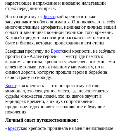
нарастающее напряжение и внезапно налетевший
страх перед лицом врага.
Экспозиции музея
Брест
ской крепости также
заслуживают особого внимания. Они включают в себя
многочисленные артефакты, начиная от личных вещей
солдат и заканчивая военной техникой того времени.
Каждый предмет экспозиции рассказывает о жизни,
быте и битвах, которые происходили в эти стены.
Завершая прогулку по
Брест
ской крепости, не забудьте
пройти по «Аллее героев» — месту, где память о
каждом защитнике крепости увековечена в камне. Эта
аллея не только путь к главному монументу, но и
символ дороги, которую прошли герои в борьбе за
свою страну и свободу.
Брест
ская крепость — это не просто музей или
мемориал, это священное место, где переплетаются
судьбы множества людей, эхо их шагов звучит в
коридорах времени, а их дух сопротивления
продолжает вдохновлять сегодняшние и будущие
поколения.
Личный опыт путешественников:
«
Брест
ская крепость произвела на меня неизгладимое