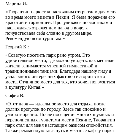
Марина И.:
«Таорантин парк стал настоящим открытием для меня
во время моего визита в Пекин! Я была поражена его
красотой и гармонией. Прогуливаясь по мостикам и
наслаждаясь отражением пагод в воде, я
почувствовала себя словно в другом мире.
Рекомендую всем туристам!»
Георгий К.:
«Советую посетить парк рано утром. Это
удивительное место, где можно увидеть, как местные
жители занимаются утренней гимнастикой и
традиционными танцами. Благодаря нашему гиду я
узнал много интересных фактов о истории этого
места. Отличное место для тех, кто хочет погрузиться
в культуру Китая!»
София В.:
«Этот парк — идеальное место для отдыха после
долгих прогулок по городу. Здесь так спокойно и
умиротворенно. После посещения многих шумных и
переполненных туристами мест в Пекине, Таорантин
парк стал для меня настоящим оазисом спокойствия.
Также рекомендую заглянуть в местные кафе у парка