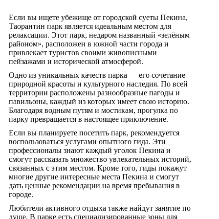
Если вы ищете убежище от городской суеты Пекина,
Таорантин парк является идеальным местом для
релаксации. Этот парк, недаром названный «зелёным
районом», расположен в южной части города и
привлекает туристов своими живописными
пейзажами и исторической атмосферой.
Одно из уникальных качеств парка — его сочетание
природной красоты и культурного наследия. По всей
территории расположены разнообразные пагоды и
павильоны, каждый из которых имеет свою историю.
Благодаря водным путям и мостикам, прогулка по
парку превращается в настоящее приключение.
Если вы планируете посетить парк, рекомендуется
воспользоваться услугами опытного гида. Эти
профессионалы знают каждый уголок Пекина и
смогут рассказать множество увлекательных историй,
связанных с этим местом. Кроме того, гиды покажут
многие другие интересные места Пекина и смогут
дать ценные рекомендации на время пребывания в
городе.
Любители активного отдыха также найдут занятие по
душе. В парке есть специализированные зоны для