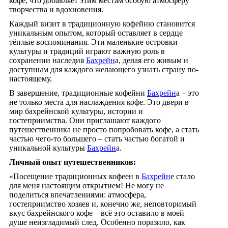
кофе, что добавляет этим местам особую атмосферу
творчества и вдохновения.
Каждый визит в традиционную кофейню становится
уникальным опытом, который оставляет в сердце
тёплые воспоминания. Эти маленькие островки
культуры и традиций играют важную роль в
сохранении наследия
Бахрейн
а, делая его живым и
доступным для каждого желающего узнать страну по-
настоящему.
В завершение, традиционные кофейни
Бахрейн
а – это
не только места для наслаждения кофе. Это двери в
мир бахрейнской культуры, истории и
гостеприимства. Они приглашают каждого
путешественника не просто попробовать кофе, а стать
частью чего-то большего – стать частью богатой и
уникальной культуры
Бахрейн
а.
Личный опыт путешественников:
«Посещение традиционных кофеен в
Бахрейн
е стало
для меня настоящим открытием! Не могу не
поделиться впечатлениями: атмосфера,
гостеприимство хозяев и, конечно же, неповторимый
вкус бахрейнского кофе – всё это оставило в моей
душе неизгладимый след. Особенно поразило, как