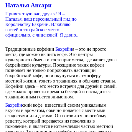
Наталья Ансари
Приветствую вас, друзья! Я –
Наталья, ваш персональный гид по
Королевству Бахрейн. Влюбляю
гостей в это райское место
официально, с лицензией! Я давно...
Традиционные кофейни
Бахрейн
а – это не просто
места, где можно выпить кофе. Это центры
культурного обмена и гостеприимства, где живет душа
бахрейнской культуры. Посещение таких кофеен
позволяет не только попробовать настоящий
бахрейнский кофе, но и окунуться в атмосферу
местной жизни, узнать о традициях и обычаях страны.
Кофейни здесь – это место встречи для друзей и семей,
где можно провести время за беседой и насладиться
традиционным гостеприимством.
Бахрейн
ский кофе, известный своим уникальным
вкусом и ароматом, обычно подается с местными
сладостями или датами. Он готовится по особому
рецепту, который передается из поколения в
поколение, и является неотъемлемой частью местной
культуры. Традиционные кофейни часто украшены в