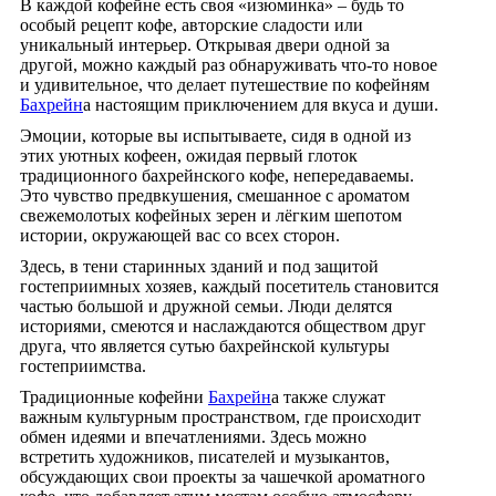
В каждой кофейне есть своя «изюминка» – будь то
особый рецепт кофе, авторские сладости или
уникальный интерьер. Открывая двери одной за
другой, можно каждый раз обнаруживать что-то новое
и удивительное, что делает путешествие по кофейням
Бахрейн
а настоящим приключением для вкуса и души.
Эмоции, которые вы испытываете, сидя в одной из
этих уютных кофеен, ожидая первый глоток
традиционного бахрейнского кофе, непередаваемы.
Это чувство предвкушения, смешанное с ароматом
свежемолотых кофейных зерен и лёгким шепотом
истории, окружающей вас со всех сторон.
Здесь, в тени старинных зданий и под защитой
гостеприимных хозяев, каждый посетитель становится
частью большой и дружной семьи. Люди делятся
историями, смеются и наслаждаются обществом друг
друга, что является сутью бахрейнской культуры
гостеприимства.
Традиционные кофейни
Бахрейн
а также служат
важным культурным пространством, где происходит
обмен идеями и впечатлениями. Здесь можно
встретить художников, писателей и музыкантов,
обсуждающих свои проекты за чашечкой ароматного