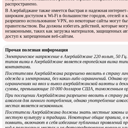
распространено.
В Азербайджане также имеется быстрая и надежная интернет
широким доступом к Wi-Fi в большинстве городов, отелей и к
разрешено использование VPN, но некоторые сайты могут бы
правительством. Вы должны избегать действий, которые могу
незаконными, таких как загрузка материалов, защищенных ав
доступ к запрещенным веб-сайтам.
Прочая полезная информация
Электрическое напряжение в Азербайджане 220 вольт, 50 Г
типом вилки в Азербайджане является европейская вилка тип
контактами.
Посетителям Азербайджана разрешено ввозить в страну лич
одежда и электроника, без каких-либо ограничений. Однако н
ограничениях на ввоз и вывоз азербайджанской валюты и дек
суммы, превышающие 10 000 долларов США, таможенным ор
При посещении Азербайджана разрешено ввозить в страну ра
алкоголя для личного потребления, однако употребление алко
местах является незаконным.
Посетители Азербайджана должны знать местные законы и
местную культуру и традиции. Некоторые общие правила, о 
помнить, включают в себя избегание публичных проявлений пр
код в религиозных местах и не фотографирование военных и