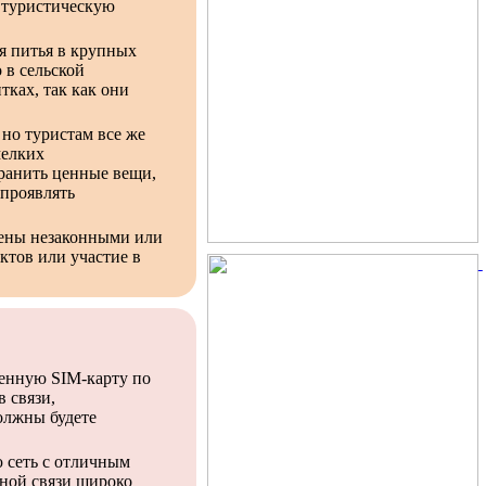
 туристическую
я питья в крупных
 в сельской
тках, так как они
но туристам все же
мелких
хранить ценные вещи,
 проявлять
тены незаконными или
ктов или участие в
ченную SIM-карту по
 связи,
олжны будете
 сеть с отличным
ной связи широко