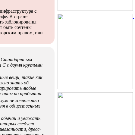
-инфраструктура с
афе. В стране
ть заблокированы
т быть сочтены
торским правом, или
ц. Стандартным
а C с двумя круглыми
ные вещи, такие как
ужно знать об
ларировать любые
ганам по прибытии.
зумное количество
голя в общественных
 обычаи и уважать
которых следует
ивязанности, дресс-
ли правительственных