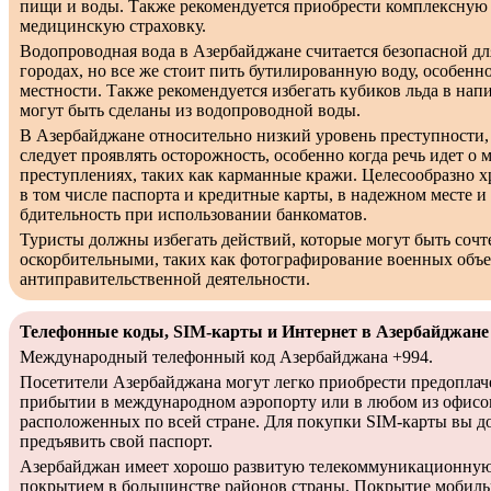
пищи и воды. Также рекомендуется приобрести комплексную
медицинскую страховку.
Водопроводная вода в Азербайджане считается безопасной дл
городах, но все же стоит пить бутилированную воду, особенно
местности. Также рекомендуется избегать кубиков льда в напи
могут быть сделаны из водопроводной воды.
В Азербайджане относительно низкий уровень преступности, 
следует проявлять осторожность, особенно когда речь идет о 
преступлениях, таких как карманные кражи. Целесообразно 
в том числе паспорта и кредитные карты, в надежном месте и
бдительность при использовании банкоматов.
Туристы должны избегать действий, которые могут быть соч
оскорбительными, таких как фотографирование военных объе
антиправительственной деятельности.
Телефонные коды, SIM-карты и Интернет в Азербайджане
Международный телефонный код Азербайджана +994.
Посетители Азербайджана могут легко приобрести предопла
прибытии в международном аэропорту или в любом из офисов
расположенных по всей стране. Для покупки SIM-карты вы д
предъявить свой паспорт.
Азербайджан имеет хорошо развитую телекоммуникационную
покрытием в большинстве районов страны. Покрытие мобиль