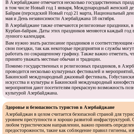
В Азербайджане отмечается несколько государственных праздн
в том числе Новый год 1 января, Международный женский ден
Байрам (персидский Новый год) 21 марта, Национальный ден
мая и День независимости Азербайджана 18 октября.
В Азербайджане также отмечаются религиозные праздники, в
Курбан-байрам. Даты этих праздников меняются каждый год в
лунного календаря.
Вам нужно знать расписание праздников и соответствующим 
свои поездки, так как некоторые предприятия и службы могу
работать по сокращенному графику. Также важно отметить, ч
принято уважать местные обычаи и традиции.
Помимо государственных и религиозных праздников, в Азер
проводится несколько культурных фестивалей и мероприятий,
Бакинский международный джазовый фестиваль, Гобустански
искусства и культуры и Бакинский международный кинофест
мероприятия дают посетителям прекрасную возможность позн
культурой Азербайджана.
Здоровье и безопасность туристов в Азербайджане
Азербайджан в целом считается безопасной страной для турис
уровнем преступности и хорошо развитой инфраструктурой. О
любом туристическом направлении, важно принять определе
предосторожности, такие как соблюдение правил гигиены, и