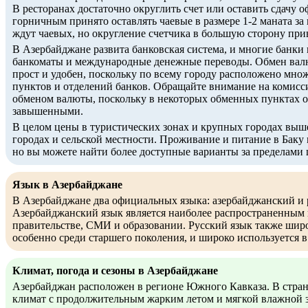
В ресторанах достаточно округлить счет или оставить сдачу о
горничным принято оставлять чаевые в размере 1-2 маната за
ждут чаевых, но округление счетчика в большую сторону прив
В Азербайджане развита банковская система, и многие банки
банкоматы и международные денежные переводы. Обмен валю
прост и удобен, поскольку по всему городу расположено мн
пунктов и отделений банков. Обращайте внимание на комисси
обменом валюты, поскольку в некоторых обменных пунктах о
завышенными.
В целом цены в туристических зонах и крупных городах выш
городах и сельской местности. Проживание и питание в Баку
но вы можете найти более доступные варианты за пределами 
Язык в Азербайджане
В Азербайджане два официальных языка: азербайджанский и 
Азербайджанский язык является наиболее распространенным 
правительстве, СМИ и образовании. Русский язык также широ
особенно среди старшего поколения, и широко используется в 
Климат, погода и сезоны в Азербайджане
Азербайджан расположен в регионе Южного Кавказа. В стран
климат с продолжительным жарким летом и мягкой влажной 