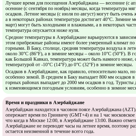
Лучшее время для посещения Азербайджана — весенние (с ап
осенние (с сентября по ноябрь) месяцы, когда температура мя
осадков. Летние месяцы (с июля по август) могут быть очен
а в некоторых районах температура достигает 40°C. Зимние м
март) могут быть холодными и влажными, а в некоторых част
температура опускается ниже нуля.
Средние температуры в Азербайджане варьируются в зависим
этом прибрежные районы имеют более умеренный климат по
горными. В Баку, столице, средняя температура воздуха в лет
около 30°C (86°F), а в зимние месяцы – около 10°C (50°F). В 
как Большой Кавказ, температура может быть намного ниже, 
температурой от -10°C (14°F) до 0°C (32°F) в зимние месяцы.
Осадков в Азербайджане, как правило, относительно мало, но
особенно зимой. В среднем в Баку выпадает 800 мм осадков в
горных районах выпадает до 2000 мм осадков в год. Туристы
к изменяющимся погодным условиям, особенно в зимние мес
Время и праздники в Азербайджане
Азербайджан находится в часовом поясе Азербайджана (AZT),
опережает время по Гринвичу (GMT+4) и на 1 час московское 
что когда в Москве 12:00, в Азербайджане 13:00. Важно отмети
Азербайджане не переводят часы на летнее время, поэтому ра
остается неизменной в течение всего года.