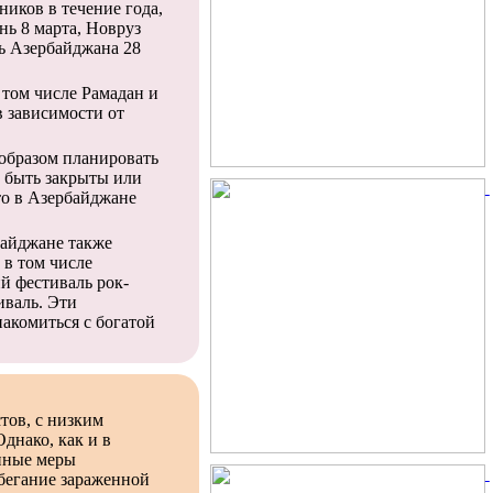
иков в течение года,
ь 8 марта, Новруз
ь Азербайджана 28
 том числе Рамадан и
 зависимости от
образом планировать
т быть закрыты или
то в Азербайджане
байджане также
 в том числе
й фестиваль рок-
иваль. Эти
акомиться с богатой
тов, с низким
днако, как и в
нные меры
збегание зараженной