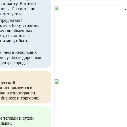
фицианту. В отелях
 ночь. Таксисты не
етствуется.
 предлагают
ты в Баку, столице,
ожество обменных
и, связанные с
ни могут быть
е, чем в небольших
 могут быть дорогими,
центра города.
русский.
и используется в
ко распространен,
бизнесе и торговле.
е теплый и сухой
зимой.