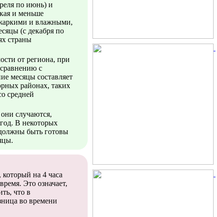
реля по июнь) и
гкая и меньше
ь жаркими и влажными,
есяцы (с декабря по
ях страны
ости от региона, при
 сравнению с
ние месяцы составляет
горных районах, таких
со средней
 они случаются,
 год. В некоторых
 должны быть готовы
яцы.
 который на 4 часа
время. Это означает,
ть, что в
зница во времени