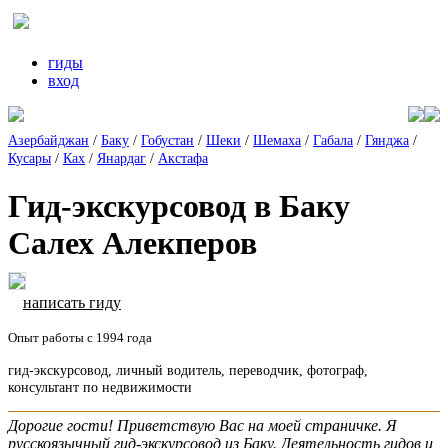
гиды
вход
Азербайджан
/
Баку
/
Гобустан
/
Шеки
/
Шемаха
/
Габала
/
Гянджа
/
Кусары
/
Ках
/
Янардаг
/
Акстафа
Гид-экскурсовод в Баку
Салех Алекперов
написать гиду
Опыт работы с 1994 года
гид-экскурсовод, личный водитель, переводчик, фотограф,
консультант по недвижимости
Дорогие гости! Приветствую Вас на моей страничке. Я
русскоязычный гид-экскурсовод из Баку. Деятельность гидов и