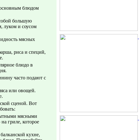
я основным блюдом
 собой большую
, луком и соусом
овидность мясных
фарша, риса и специй,
е.
улярное блюдо в
ня.
инину часто подают с
мяса или овощей.
е.
ской сценой. Вот
бовать:
 сытными мясными
на гриле, которое
 балканской кухне,