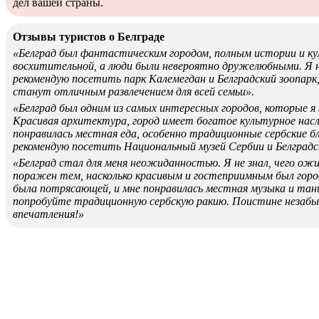
дел вашей страны.
Отзывы туристов о Белграде
«Белград был фантастическим городом, полным истории и ку
восхитительной, а люди были невероятно дружелюбными. Я
рекомендую посетить парк Калемегдан и Белградский зоопарк,
станут отличным развлечением для всей семьи».
«Белград был одним из самых интересных городов, которые я 
Красивая архитектура, город имеет богатое культурное нас
понравилась местная еда, особенно традиционные сербские б
рекомендую посетить Национальный музей Сербии и Белградс
«Белград стал для меня неожиданностью. Я не знал, чего ож
поражен тем, насколько красивым и гостеприимным был горо
была потрясающей, и мне понравилась местная музыка и тан
попробуйте традиционную сербскую ракию. Поистине незаб
впечатления!»