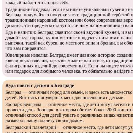
каждый найдет что-то для себя.
Традиционная одежда: если вы ищете уникальный сувенир на 
Белград, подумайте о покупке части традиционной сербской 
традиционный народный костюм или более современная верс
дизайна, эти предметы станут отличным напоминанием о ваш
Еда и напитки: Белград славится своей вкусной кухней, и вы
домой вкус города, купив местные продукты питания и напи
выпечки, такой как бурек, до местного вина и бренди, вы обяз
что вам понравится.
Ювелирные изделия: Белград имеет давнюю историю создани
ювелирных изделий, здесь вы можете найти все, от традици
филигранных изделий до современных. Если вы ищете что-то 
или подарок для любимого человека, то обязательно найдете т
Куда пойти с детьми в Белграде
Белград — отличный город для семей, и здесь есть множество
детей. Вот пять популярных мест для посещения с детьми:
Зоопарк Белграда — отличное место, где дети могут весело и
провести день. Зоопарк, в котором обитает более 2000 живот
отличный способ для детей узнать о различных видах животн
называют нашу планету своим домом.
Белградский планетарий — отличное место, где дети могут узн
планетах и звездах. Благодаря интерактивным экспонатам, з