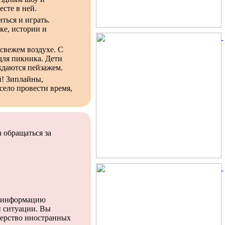
сте в ней.
ться и играть.
ке, истории и
свежем воздухе. С
для пикника. Дети
аждаются пейзажем.
й! Зиплайны,
село провести время,
 обращаться за
ю информацию
й ситуации. Вы
терство иностранных