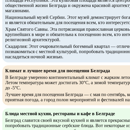
Площадь Республики. Эта культовая площадь является центро
общественной жизни Белграда и окружена красивой архитект
магазинами.
Национальный музей Сербии. Этот музей демонстрирует бог
и является обязательным для посещения всем, кто интересуетс
Храм Святого Саввы. Эта потрясающая православная церковь 
крупнейших в мире и обязательна к посещению всем, кто инт
религиозной архитектурой.
Скадарлия: Этот очаровательный богемный квартал — отличн
познакомиться с местной культурой, попробовать традиционн
насладиться ночной жизнью.
Климат и лучшее время для посещения Белграда
В Белграде умеренно континентальный климат с жарким лето
Летом температура может достигать 30°C, а зимой температур
до -5°C.
Лучшее время для посещения Белграда — с мая по сентябрь, ко
приятная погода, а город полон мероприятий и фестивалей на
Блюда местной кухни, рестораны и кафе в Белграде
Белград славится своей вкусной кухней и является прекрасны
попробовать традиционные сербские блюда. Вот некоторые и