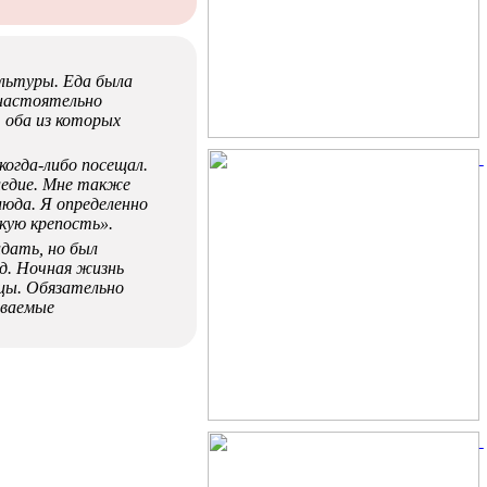
льтуры. Еда была
 настоятельно
 оба из которых
когда-либо посещал.
ледие. Мне также
люда. Я определенно
кую крепость».
идать, но был
д. Ночная жизнь
цы. Обязательно
ываемые