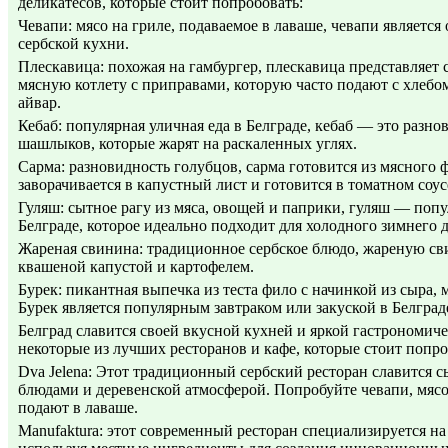
деликатесов, которые стоит попробовать:
Чевапи: мясо на гриле, подаваемое в лаваше, чевапи являетс
сербской кухни.
Плескавица: похожая на гамбургер, плескавица представляет
мясную котлету с приправами, которую часто подают с хлебом
айвар.
Кебаб: популярная уличная еда в Белграде, кебаб — это разн
шашлыков, которые жарят на раскаленных углях.
Сарма: разновидность голубцов, сарма готовится из мясного 
заворачивается в капустный лист и готовится в томатном соус
Гуляш: сытное рагу из мяса, овощей и паприки, гуляш — поп
Белграде, которое идеально подходит для холодного зимнего д
Жареная свинина: традиционное сербское блюдо, жареную св
квашеной капустой и картофелем.
Бурек: пикантная выпечка из теста фило с начинкой из сыра, 
Бурек является популярным завтраком или закуской в Белград
Белград славится своей вкусной кухней и яркой гастрономиче
некоторые из лучших ресторанов и кафе, которые стоит попро
Dva Jelena: Этот традиционный сербский ресторан славится
блюдами и деревенской атмосферой. Попробуйте чевапи, мясо 
подают в лаваше.
Manufaktura: этот современный ресторан специализируется на