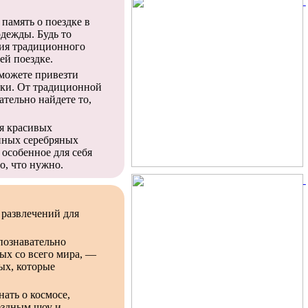
память о поездке в
одежды. Будь то
ия традиционного
ей поездке.
 можете привезти
тки. От традиционной
ательно найдете то,
я красивых
онных серебряных
особенное для себя
о, что нужно.
 развлечений для
 познавательно
ных со всего мира, —
ых, которые
ать о космосе,
вездным шоу и