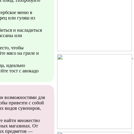
х блюд. Попробуйте
сербское меню в
ец или гуляш из
биться и насладиться
ассаны или
есто, чтобы
те мясо на гриле и
да, идеально
йте тост с авокадо
ми возможностями для
тобы привезти с собой
ых видов сувениров,
те найти множество
ных магазинах. От
ых предметов —