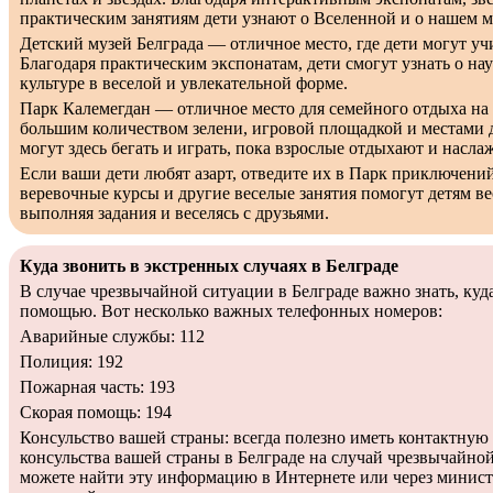
практическим занятиям дети узнают о Вселенной и о нашем ме
Детский музей Белграда — отличное место, где дети могут учи
Благодаря практическим экспонатам, дети смогут узнать о нау
культуре в веселой и увлекательной форме.
Парк Калемегдан — отличное место для семейного отдыха на 
большим количеством зелени, игровой площадкой и местами 
могут здесь бегать и играть, пока взрослые отдыхают и насл
Если ваши дети любят азарт, отведите их в Парк приключени
веревочные курсы и другие веселые занятия помогут детям ве
выполняя задания и веселясь с друзьями.
Куда звонить в экстренных случаях в Белграде
В случае чрезвычайной ситуации в Белграде важно знать, куда
помощью. Вот несколько важных телефонных номеров:
Аварийные службы: 112
Полиция: 192
Пожарная часть: 193
Скорая помощь: 194
Консульство вашей страны: всегда полезно иметь контактну
консульства вашей страны в Белграде на случай чрезвычайно
можете найти эту информацию в Интернете или через минис