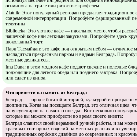
используя местные ингредиенты для создания инновационны
осьминога на гриле или ризотто с трюфелем.
Zlatnik: Этот популярный ресторан предлагает традиционное 
современной интерпретации. Попробуйте фаршированный пер
телятины.
Biblioteka: Это уютное кафе — идеальное место, чтобы рассла
чашечкой кофе или легкими закусками. Попробуйте здесь кру
шоколадный торт.
Парк Тасмайдан: это кафе под открытым небом — отличное м
насладиться прекрасным парком и видами Белграда. Попробуй
местные деликатесы.
Ima Dana: в этом модном кафе подают свежие и полезные блю
подходящие для легкого обеда или позднего завтрака. Попробу
или салат из киноа.
Что привезти на память из Белграда
Белград — город с богатой историей, культурой и прекрасны
шоппинга. Когда вы посещаете Белград, это отличная идея, ч
пару сувениров на память о поездке. Вот несколько популярн
которые вы можете приобрести во время своего визита:
Белград славится своей керамикой ручной работы, и вы може
красивых гончарных изделий на местных рынках и в сувенир
традиционных сербских дизайнов до современных и красочн