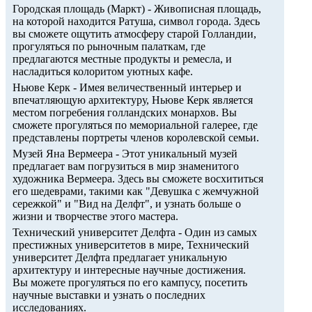
Городская площадь (Маркт) - Живописная площадь,
на которой находится Ратуша, символ города. Здесь
вы сможете ощутить атмосферу старой Голландии,
прогуляться по рыночным палаткам, где
предлагаются местные продукты и ремесла, и
насладиться колоритом уютных кафе.
Ньюве Керк - Имея величественный интерьер и
впечатляющую архитектуру, Ньюве Керк является
местом погребения голландских монархов. Вы
сможете прогуляться по мемориальной галерее, где
представлены портреты членов королевской семьи.
Музей Яна Вермеера - Этот уникальный музей
предлагает вам погрузиться в мир знаменитого
художника Вермеера. Здесь вы сможете восхититься
его шедеврами, такими как "Девушка с жемчужной
сережкой" и "Вид на Делфт", и узнать больше о
жизни и творчестве этого мастера.
Технический университет Делфта - Один из самых
престижных университетов в мире, Технический
университет Делфта предлагает уникальную
архитектуру и интересные научные достижения.
Вы можете прогуляться по его кампусу, посетить
научные выставки и узнать о последних
исследованиях.