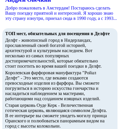
Добро пожаловать в Амстердам! Постараюсь сделать
Вашу поездку приятной и интересной. Я хорошо знаю
эту страну изнутри, приехал сюда в 1990 году, а с 1993...
ТОП мест, обязательных для посещения в Делфте
Делфт - живописный город в Нидерландах,
прославленный своей богатой историей,
архитектурой и культурным наследием. Вот
несколько из самых популярных
достопримечательностей, которые обязательно
стоит посетить во время вашей поездки в Делфт.
Королевская фарфоровая мануфактура "Ройал
Делфт" - Это место, где веками создаются
превосходные изделия из фарфора. Вы сможете
погрузиться в историю искусства гончарства и
насладиться наблюдением за мастерами,
работающими над созданием изящных изделий.
Старая церковь Оуде Керк - Величественная
готическая церковь, являющаяся символом Делфта.
В ее интерьере вы сможете увидеть могилу принца
Оранского и полюбоваться панорамным видом на
город с высоты колокольни.