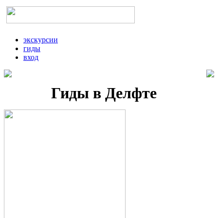
экскурсии
гиды
вход
Гиды в Делфте