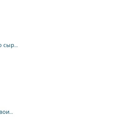
сыр...
ои...