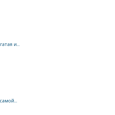
тая и...
амой...