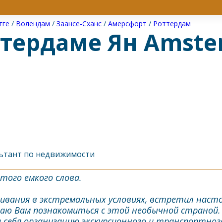
гге
/
Волендам
/
Заансе-Сханс
/
Амерсфорт
/
Роттердам
стердаме Ян Amst
льтант по недвижимости
того емкого слова.
ивания в экстремальных условиях, встретил насто
ю Вам познакомиться с этой необычной страной. 
 себя организацию экскурсионного и транспортног