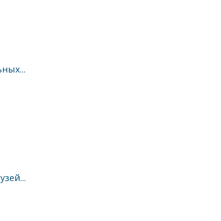
ных...
зей...