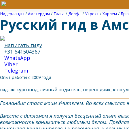
Нидерланды
/
Амстердам
/
Гаага
/
Делфт
/
Утрехт
/
Харлем
/
Брю
Русский гид в Ам
написать гиду
+31 641504367
WhatsApp
Viber
Telegram
Опыт работы с 2009 года
гид-экскурсовод, личный водитель, переводчик, консу
Голландия стала моим Учителем. Во всех смыслах э
Вместе с дипломом я получил бесценный опыт выж
возможность заниматься любимым делом. Предлага
учитывая Ваши интересы и пожелания, и возьму на