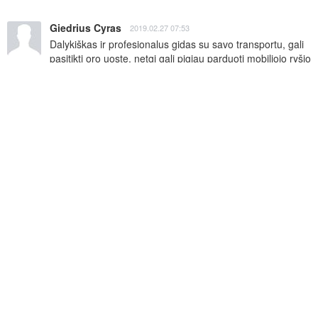
Giedrius Cyras
2019.02.27 07:53
Dalykiškas ir profesionalus gidas su savo transportu, gali 
pasitikti oro uoste, netgi gali pigiau parduoti mobiliojo ryšio 
kortelę negu oro uoste. Ekskursija po Kijeva neapsiribojo 
laiku, buvo prisiderinta prie asmeninių poreikių. Tikrai 
rekomenduočiau.
Ответить
Татьяна Кравцова
2019.02.20 09:32
Приезжали из Беларуси, экскурсия была 
замечательная!!! Очень довольны остались, вернёмся 
в этот прекрасный город ещё! 

Юлия замечательный гид, помогла нам не растеряется 
в сложной ситуации (поломка автобуса), замечательно 
провела с нами день, подарив яркие эмоции!))
Ответить
Борис ,Янa
2018.11.11 19:05
Спасибо Юлия,гид Вы замечательный !
