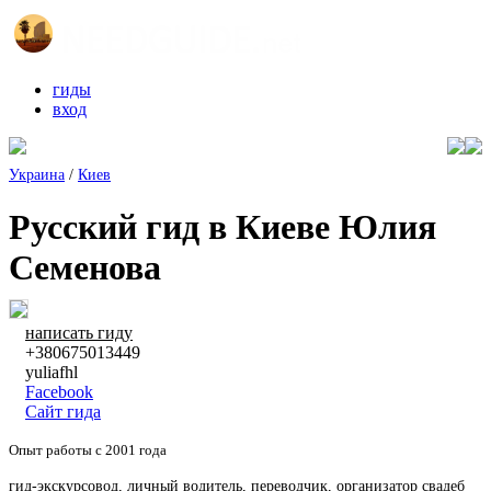
гиды
вход
Украина
/
Киев
Русский гид в Киеве Юлия
Семенова
написать гиду
+380675013449
yuliafhl
Facebook
Сайт гида
Опыт работы с 2001 года
гид-экскурсовод, личный водитель, переводчик, организатор свадеб