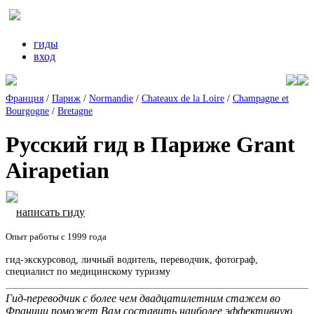
гиды
вход
Франция
/
Париж
/
Normandie
/
Chateaux de la Loire
/
Champagne et
Bourgogne
/
Bretagne
Русский гид в Париже Grant
Airapetian
написать гиду
Опыт работы с 1999 года
гид-экскурсовод, личный водитель, переводчик, фотограф,
специалист по медицинскому туризму
Гид-переводчик с более чем двадцатилетним стажем во
Франции поможет Вам составить наиболее эффективную