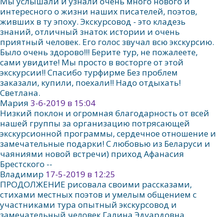
Мы услышали и узнали очень много нового и
интересного о жизни наших писателей, поэтов,
живших в ту эпоху. Экскурсовод - это кладезь
знаний, отличный знаток истории и очень
приятный человек. Его голос звучал всю экскурсию.
Было очень здорово!!! Берите тур, не пожалеете,
сами увидите! Мы просто в восторге от этой
экскурсии!! Спасибо турфирме Без проблем
заказали, купили, поехали!! Надо отдыхать!
Светлана.
Мария
3-6-2019 в 15:04
Низкий поклон и огромная благодарность от всей
нашей группы за организацию потрясающей
экскурсионной программы, сердечное отношение и
замечательные подарки! С любовью из Беларуси и
чаяниями новой встречи) приход Афанасия
Брестского --
Владимир
17-5-2019 в 12:25
ПРОДОЛЖЕНИЕ рисовала своими рассказами,
стихами местных поэтов и умелым общением с
участниками тура опытный экскурсовод и
замечательный человек Галина Эдуардовна.