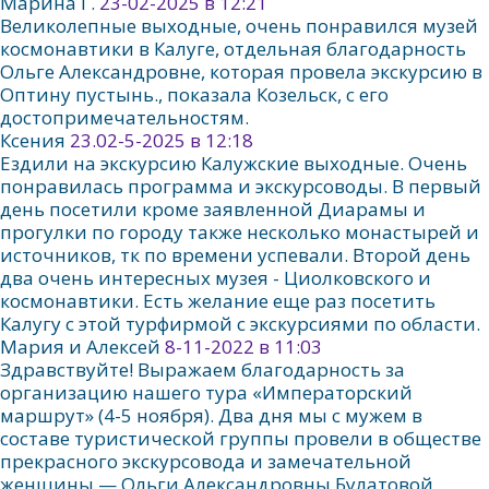
Марина Г.
23-02-2025 в 12:21
Великолепные выходные, очень понравился музей
космонавтики в Калуге, отдельная благодарность
Ольге Александровне, которая провела экскурсию в
Оптину пустынь., показала Козельск, с его
достопримечательностям.
Ксения
23.02-5-2025 в 12:18
Ездили на экскурсию Калужские выходные. Очень
понравилась программа и экскурсоводы. В первый
день посетили кроме заявленной Диарамы и
прогулки по городу также несколько монастырей и
источников, тк по времени успевали. Второй день
два очень интересных музея - Циолковского и
космонавтики. Есть желание еще раз посетить
Калугу с этой турфирмой с экскурсиями по области.
Мария и Алексей
8-11-2022 в 11:03
Здравствуйте! Выражаем благодарность за
организацию нашего тура «Императорский
маршрут» (4-5 ноября). Два дня мы с мужем в
составе туристической группы провели в обществе
прекрасного экскурсовода и замечательной
женщины — Ольги Александровны Булатовой.