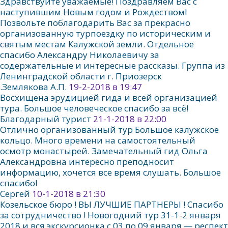
Здравствуйте уважаемые! Поздравляем Вас с
наступившим Новым годом и Рождеством!
Позвольте поблагодарить Вас за прекрасно
организованную турпоездку по историческим и
святым местам Калужской земли. Отдельное
спасибо Александру Николаевичу за
содержательные и интересные рассказы. Группа из
Ленинградской области г. Приозерск
.Землякова А.П.
19-2-2018 в 19:47
Восхищена эрудицией гида и всей организацией
тура. Большое человеческое спасибо за всё!
Благодарный турист
21-1-2018 в 22:00
Отлично организованный тур Большое калужское
кольцо. Много времени на самостоятельный
осмотр монастырей. Замечательный гид Ольга
Александровна интересно преподносит
информацию, хочется все время слушать. Большое
спасибо!
Сергей
10-1-2018 в 21:30
Козельское бюро ! ВЫ ЛУЧШИЕ ПАРТНЕРЫ ! Спасибо
за сотрудничество ! Новогодний тур 31-1-2 января
2018 и вся экскурсионка с 03 по 09 января — респект