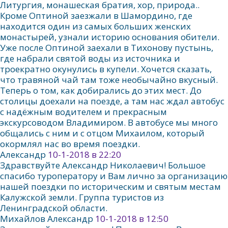
Литургия, монашеская братия, хор, природа..
Кроме Оптиной заезжали в Шамордино, где
находится один из самых больших женских
монастырей, узнали историю основания обители.
Уже после Оптиной заехали в Тихонову пустынь,
где набрали святой воды из источника и
троекратно окунулись в купели. Хочется сказать,
что травяной чай там тоже необычайно вкусный.
Теперь о том, как добирались до этих мест. До
столицы доехали на поезде, а там нас ждал автобус
с надёжным водителем и прекрасным
экскурсоводом Владимиром. В автобусе мы много
общались с ним и с отцом Михаилом, который
окормлял нас во время поездки.
Александр
10-1-2018 в 22:20
Здравствуйте Александр Николаевич! Большое
спасибо туроператору и Вам лично за организацию
нашей поездки по историческим и святым местам
Калужской земли. Группа туристов из
Ленинградской области.
Михайлов Александр
10-1-2018 в 12:50