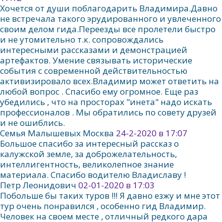
Хочется от души поблагодарить Владимира.Давно
не встречала такого эрудированного и увлеченного
своим делом гида.Переезды все пролетели быстро
и не утомительно т.к. сопровождались
интересными рассказами и демонстрацией
артефактов. Умение связывать исторические
события с современной действительностью
активизировало всех.Владимир может ответить на
любой вопрос . Спасибо ему огромное. Еще раз
убедились , что на просторах "инета" надо искать
профессионалов . Мы обратились по совету друзей
и не ошиблись.
Семья Малышевых Москва
24-2-2020 в 17:07
Большое спасибо за интересный рассказ о
калужской земле, за доброжелательность,
интеллигентность, великолепное знание
материала. Спасибо водителю Владиславу !
Петр Леонидович
02-01-2020 в 17:03
Побольше бы таких туров !!! Я давно езжу и мне этот
тур очень понравился , особенно гид Владимир.
Человек на своем месте , отличный редкого дара