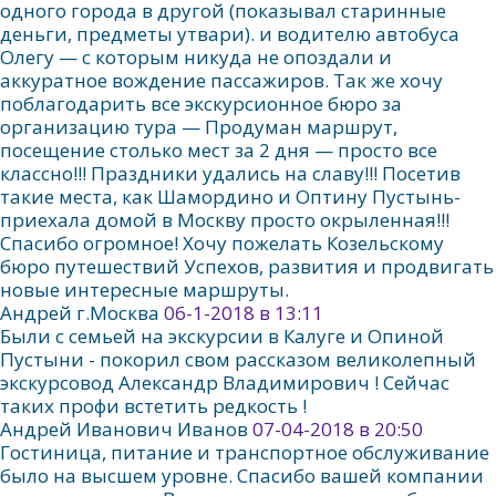
одного города в другой (показывал старинные
деньги, предметы утвари). и водителю автобуса
Олегу — с которым никуда не опоздали и
аккуратное вождение пассажиров. Так же хочу
поблагодарить все экскурсионное бюро за
организацию тура — Продуман маршрут,
посещение столько мест за 2 дня — просто все
классно!!! Праздники удались на славу!!! Посетив
такие места, как Шамордино и Оптину Пустынь-
приехала домой в Москву просто окрыленная!!!
Спасибо огромное! Хочу пожелать Козельскому
бюро путешествий Успехов, развития и продвигать
новые интересные маршруты.
Андрей г.Москва
06-1-2018 в 13:11
Были с семьей на экскурсии в Калуге и Опиной
Пустыни - покорил свом рассказом великолепный
экскурсовод Александр Владимирович ! Сейчас
таких профи встетить редкость !
Андрей Иванович Иванов
07-04-2018 в 20:50
Гостиница, питание и транспортное обслуживание
было на высшем уровне. Спасибо вашей компании