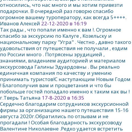
относились, что нас много и мы хотим привезти
подарочки. В очередной раз говорю спасибо
огромное вашему туроператору, как всегда 5++++.
Иванов Алексей
22-12-2020 в 16:19
Так рады , что попали именно к вам !. Огромное
спасибо за экскурсию по Калуге , Козельску и
национальному парку "Угра" . Честно , давно такого
удовольствия от путешествия не получали , ездим
по России много . Потрясены эрудицией ,
знаниями, владением аудиторией и материалом
экскурсовода Галины Эдуардовны . Вы реально
единичная компания по качеству и умению
принимать туристов!С наступающим Новым Годом
! Благополучия вам и процветания и что бы
побольше гостей попадало именно к таким как вы !
г.Тверь Татьяна
17-8-2020 в 16:35
Сердечно благодарим сотрудников экскурсионной
фирмы за организацию нашего путешествия 15-16
августа 2020г.Обратились по отзывам и не
прогадали ! Особая благодарность экскурсоводу
Валентине Николаевне .Редко удается встретить