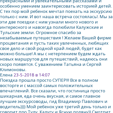
прекрасными и увлекательными рассказами и
особенно умением заинтересовать историей детей.
С тех пор мой ребенок мечтал поехать на экскурсию
только с ним. И вот наша встреча состоялась!. Мы за
эти две поездки с ним узнали много нового и
интересного и навсегда полюбили Калужские и
Тульские земли. Огромное спасибо за
незабываемые путешествия ! Желаем Вашей фирме
процветания и пусть таких увлеченных, любящих
свое дело и свой родной край людей, будет как
можно больше! А мы с нетерпением будем ждать
новых маршрутов для путешествий, надеюсь они
скоро появятся. С уважением Татьяна и Сергей
Климоновы.
Елена
23-5-2018 в 14:07
Поездка прошла просто СУПЕР!!! Все в полном
восторге и с массой самых положительных
впечатлений. Все сказали, что гостиница просто
шикарная, еда очень вкусная, и самое главное
лучшие экскурсоводы, гид Владимир Павлович и
водитель)))) Мой ребенок уже третий день только и
говорит про Тулу, Калугу и Ясную поляну)) Смотрит