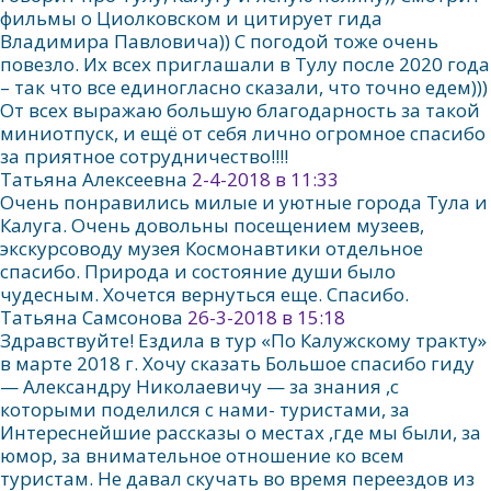
фильмы о Циолковском и цитирует гида
Владимира Павловича)) С погодой тоже очень
повезло. Их всех приглашали в Тулу после 2020 года
– так что все единогласно сказали, что точно едем)))
От всех выражаю большую благодарность за такой
миниотпуск, и ещё от себя лично огромное спасибо
за приятное сотрудничество!!!!
Татьяна Алексеевна
2-4-2018 в 11:33
Очень понравились милые и уютные города Тула и
Калуга. Очень довольны посещением музеев,
экскурсоводу музея Космонавтики отдельное
спасибо. Природа и состояние души было
чудесным. Хочется вернуться еще. Спасибо.
Татьяна Самсонова
26-3-2018 в 15:18
Здравствуйте! Ездила в тур «По Калужскому тракту»
в марте 2018 г. Хочу сказать Большое спасибо гиду
— Александру Николаевичу — за знания ,с
которыми поделился с нами- туристами, за
Интереснейшие рассказы о местах ,где мы были, за
юмор, за внимательное отношение ко всем
туристам. Не давал скучать во время переездов из