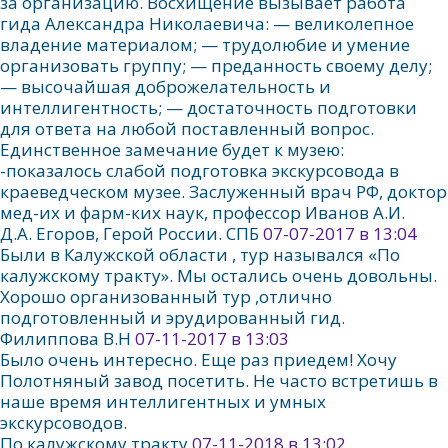
за организацию. Восхищение вызывает работа
гида Александра Николаевича: — великолепное
владение материалом; — трудолюбие и умение
организовать группу; — преданность своему делу;
— высочайшая доброжелательность и
интеллигентность; — достаточность подготовки
для ответа на любой поставленный вопрос.
Единственное замечание будет к музею:
-показалось слабой подготовка экскурсовода в
краеведческом музее. Заслуженный врач РФ, доктор
мед-их и фарм-ких наук, профессор Иванов А.И.
Д.А. Егоров, Герой России. СПБ
07-07-2017 в 13:04
Были в Калужской области , тур назывался «По
калужскому тракту». Мы остались очень довольны.
Хорошо организованный тур ,отлично
подготовленный и эрудированный гид.
Филиппова В.Н
07-11-2017 в 13:03
Было очень интересно. Еще раз приедем! Хочу
Полотняный завод посетить. Не часто встретишь в
наше время интеллигентных и умных
экскурсоводов.
По калужскому тракту
07-11-2018 в 13:02