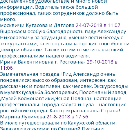
доставленное удовольствие и много новой
информации. Водитель также большой
профессионал, таких сотрудников должно быть
много.
москвичи Кутасова и Дятлова
24-07-2018 в 11:07
Выражаем особую благодарность гиду Александру
Николаевичу за эрудицию, умение вести беседу с
экскурсантами, за его организаторские способности
,юмор и обаяние. Также хотим отметить высокий
профессионализм нашего водителя.
Ирина Валентиновна г. Ростов-на-
29-10-2018 в
11:06
Замечательная поездка ! Гид Александр очень
понравился: высоко образован, интересен ,как
рассказчик и позитивен, как человек. Экскурсоводы
в музеях (усадьба Золотаревых, Полотняный завод
,Музей Космонавтики,Ясная Поляна)- настоящие
профессионалы. Города калуга и Тула – настоящие
российские города. Как прекрасна наша Страна!
Марина Лукичева
21-8-2018 в 17:56
В июле путешествовали по Калужской области.
Заказали экскурсию по Оптиной Пустыни,