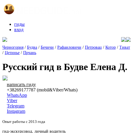
гиды
вход
Черногория
/
Будва
/
Бечичи
/
Рафаиловичи
/
Петровац
/
Котор
/
Тиват
/
Цетинье
/
Прчань
Русский гид в Будве Елена Д.
написать гиду
+38269177787 (mobil&Viber/Whats)
WhatsApp
Viber
Telegram
Instagram
Опыт работы с 2013 года
гид-экскурсовод, личный водитель