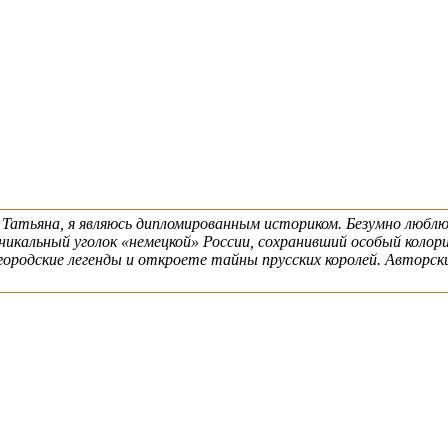
 Татьяна, я являюсь дипломированным историком. Безумно люблю 
никальный уголок «немецкой» России, сохранивший особый коло
городские легенды и откроете тайны прусских королей. Авторс
написать гиду