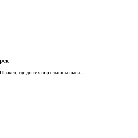
рск
 Шаакен, где до сих пор слышны шаги...