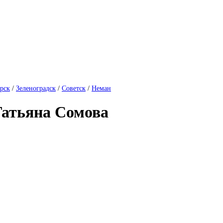
рск
/
Зеленоградск
/
Советск
/
Неман
Татьяна Сомова