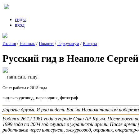
гиды
вход
Италия
/
Неаполь
/
Помпеи
/
Геркуланум
/
Казерта
Русский гид в Неаполе Сергей
написать гиду
Опыт работы с 2018 года
гид-экскурсовод, переводчик, фотограф
Дорогие друзья. Я рад видеть Вас на Неаполитанском побере
Родился 26.12.1981 года в городе Саки АР Крым. После моего 
1999 года по 2004 год служил в украинской армии. После армии
работником через интернет, экскурсовод, охранник, оператор-к