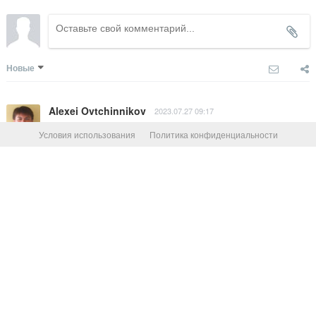
Новые
Alexei Ovtchinnikov
2023.07.27 09:17
В этом году решили поехать семьей на море не как 
Условия использования
Политика конфиденциальности
обычно - быстрым пробегом, а экскурсионным 
маршрутом с остановками и экскурсиями в Вёшенской, 
Еланской, Волгограде, Астрахани. Заранее 
договорились с Виктором о встрече. Остались очень 
довольны экскурсией - центр города и Мамаев курган. 
Прекрасное знание истории, каждый из бывших с нами 
на экскурсии детей от 16 до 7 ( с нами в этот раз были 
только пять сыновей) были увлечены рассказом 
Виктора и к каждому он нашел индивидуальный 
подход. В полном восторге! Рекомендуем всем .
Ответить