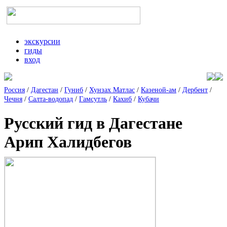
экскурсии
гиды
вход
Россия
/
Дагестан
/
Гуниб
/
Хунзах Матлас
/
Казеной-ам
/
Дербент
/
Чечня
/
Салта-водопад
/
Гамсутль
/
Кахиб
/
Кубачи
Русский гид в Дагестане
Арип Халидбегов