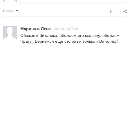
Новые
Марина и Лена
2020.01.03 07:32
Обожаем Виталика, обожаем его машину, обожаем 
Прагу!! Вернёмся еще сто раз и только к Виталику!
Ответить
Никита и Катя
2019.05.21 17:34
Отличный гид и душевный человек. Всегда на связи и 
помогает даже в не экскурсий. Работал с нами 10 
дней, пожалели только что время пролетело быстро)) . 
С экскурсий пока не валились с ног не отпускал, все 
доступно и по делу рассказывал, наилучшие 
рекомендации!!!
Ответить
диана
2019.04.24 14:17
Восхищение!!!! Вот какое впечатление оставила о себе 