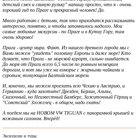
детский смех и свиную рульку" напишу просто, что я - очень
хороший гид по Праге и прекрасный человек! Да.
Много работаю с детьми, так что приходится рассказывать
интересно, понятно, и чтобы запомнилось надолго. Мои
самые любимые экскурсии - по Праге и в Кутну Гору, там
очень здорово!
Прага - центр мира. Факт. Из нашего древнего города мы с
Вами можем "увидеть" половину Европы и даже море! Кто
думает, что Прага - не морской курорт, сильно ошибается.
До моря от Праги всего 6,5 часов по ровным немецким
дорогам, и вот мы уже на взморье с жирными чайками и
суровым, волнующим Балтийским морем.
И, конечно, мы можем проехать всю Чехию и Австрию, и
Германию - куда захотите! Дрезден, Берлин, Альпы,
Сказочный, но Неизвестный Бамберг, Зажиточный Гёрлиц и
"Советский" Згожелец - в общем, надо ехать!
А поедем мы на НОВОМ VW TIGUAN с панорамной крышей и
кожаным салоном. Вперёд!
Экскурсии и туры: