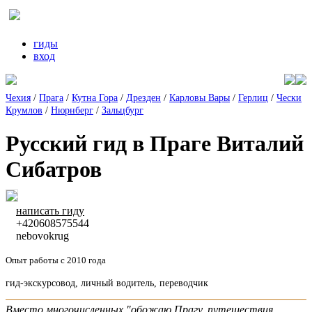
гиды
вход
Чехия
/
Прага
/
Кутна Гора
/
Дрезден
/
Карловы Вары
/
Герлиц
/
Чески
Крумлов
/
Нюрнберг
/
Зальцбург
Русский гид в Праге Виталий
Сибатров
написать гиду
+420608575544
nebovokrug
Опыт работы с 2010 года
гид-экскурсовод, личный водитель, переводчик
Вместо многочисленных "обожаю Прагу, путешествия,