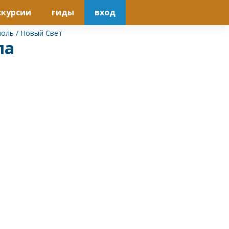
скурсии
гиды
вход
поль
/
Новый Свет
па