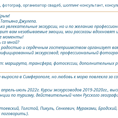
, фотограф, организатор свадеб, шоппинг-консультант, консу
Крым
!
- Татьяна Джулепа.
ко увлекательные экскурсии, но и по желанию профессион
рит вам незабываемые эмоции, мои рассказы вдохновят 
е моменты!
 со мной?
 с радостью и сердечным гостеприимством организует в
ртифицированный экскурсовод, профессиональный фотогра
т: маршрута, трансфера, фотосессии, дополнительных ра
 выросла в Симферополе, но любовь к морю повлекла за со
прель-июль 2022г. Курсы экскурсоводов 2019-2020гг., вы
енции по туризму, действительный член Русского географ
тоевский, Толстой, Пикуль, Сенкевич, Мураками, Бродский, 
м поговорить:).