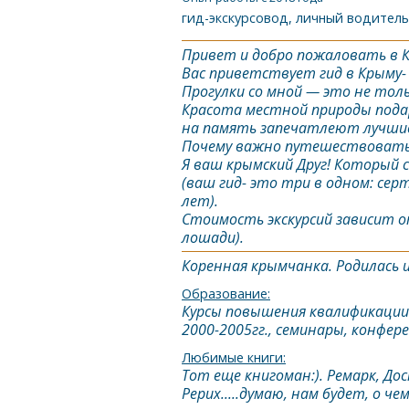
гид-экскурсовод, личный водитель
Привет и добро пожаловать в
Вас приветствует гид в
Крым
у
Прогулки со мной — это не толь
Красота местной природы пода
на память запечатлеют лучши
Почему важно путешествовать
Я ваш крымский Друг! Который
(ваш гид- это три в одном: се
лет).
Стоимость экскурсий зависит о
лошади).
Коренная крымчанка. Родилась и
Образование:
Курсы повышения квалификации а
2000-2005гг., семинары, конфер
Любимые книги:
Тот еще книгоман:). Ремарк, Дос
Рерих.....думаю, нам будет, о че