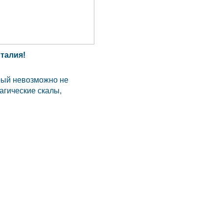
талия!
орый невозможно не
агические скалы,