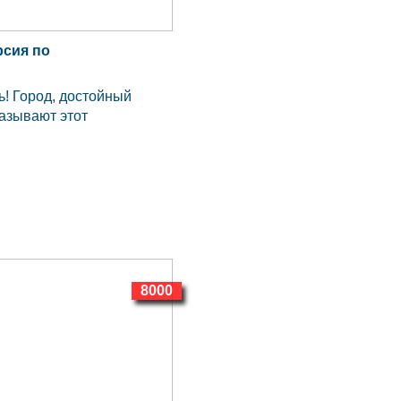
рсия по
! Город, достойный
азывают этот
8000