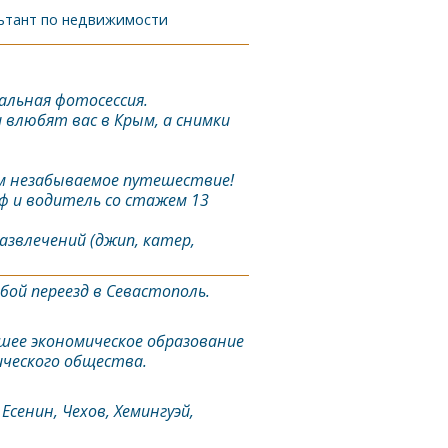
льтант по недвижимости
альная фотосессия.
и влюбят вас в
Крым
, а снимки
ам незабываемое путешествие!
ф и водитель со стажем 13
звлечений (джип, катер,
бой переезд в
Севастополь
.
сшее экономическое образование
ического общества.
Есенин, Чехов, Хемингуэй,