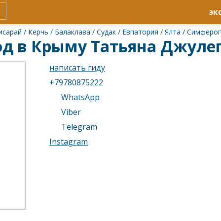
эк
исарай
/
Керчь
/
Балаклава
/
Судак
/
Евпатория
/
Ялта
/
Симферо
од в Крыму Татьяна Джуле
написать гиду
+79780875222
WhatsApp
Viber
Telegram
Instagram