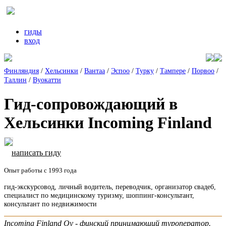
гиды
вход
Финляндия
/
Хельсинки
/
Вантаа
/
Эспоо
/
Турку
/
Тампере
/
Порвоо
/
Таллин
/
Вуокатти
Гид-сопровождающий в
Хельсинки Incoming Finland
написать гиду
Опыт работы с 1993 года
гид-экскурсовод, личный водитель, переводчик, организатор свадеб,
специалист по медицинскому туризму, шоппинг-консультант,
консультант по недвижимости
Incoming Finland Oy - финский принимающий туроператор.