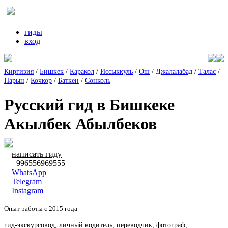
гиды
вход
Киргизия
/
Бишкек
/
Каракол
/
Иссыккуль
/
Ош
/
Джалалабад
/
Талас
/
Нарын
/
Кочкор
/
Баткен
/
Сонколь
Русский гид в Бишкеке
Акылбек Абылбеков
написать гиду
+996556969555
WhatsApp
Telegram
Instagram
Опыт работы с 2015 года
гид-экскурсовод, личный водитель, переводчик, фотограф,