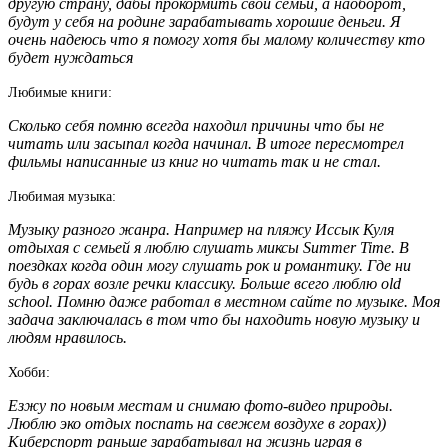
другую страну, дабы прокормить свои семьи, а наоборот,
будут у себя на родине зарабатывать хорошие деньги. Я
очень надеюсь что я помогу хотя бы малому количеству кто
будет нуждаться
Любимые книги:
Сколько себя помню всегда находил причины что бы не
читать или засыпал когда начинал. В итоге пересмотрел
фильмы написанные из книг но читать так и не стал.
Любимая музыка:
Музыку разного жанра. Например на пляжу Иссык Куля
отдыхая с семьей я люблю слушать миксы Summer Time. В
поездках когда один могу слушать рок и романтику. Где ни
будь в горах возле речки классику. Больше всего люблю old
school. Помню даже работал в местном сайте по музыке. Моя
задача заключалась в том что бы находить новую музыку и
людям нравилось.
Хобби:
Езжу по новым местам и снимаю фото-видео природы.
Люблю эко отдых поспать на свежем воздухе в горах))
Киберспорт раньше зарабатывал на жизнь играя в