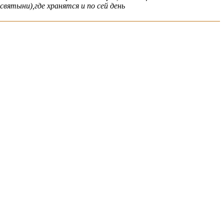
святыни),где хранятся и по сей день
ать гиду