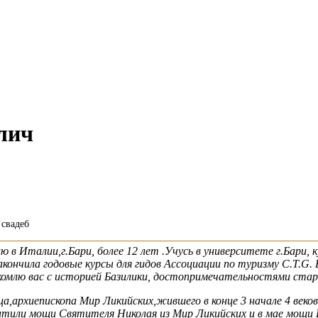
лич
 свадеб
 в Италии,г.Бари, более 12 лет .Учусь в университете г.Бари
Закончила годовые курсы для гидов Ассоциации по туризму C.T.G.
омлю вас с историей Базилики, достопримечательностями старог
,архиепископа Мир Ликийских,жившего в конце 3 начале 4 веков
охитили мощи Святителя Николая из Мир Ликийских и в мае мощи