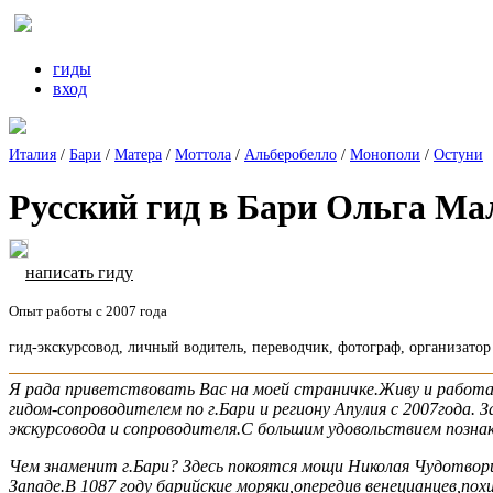
гиды
вход
Италия
/
Бари
/
Матера
/
Моттола
/
Альберобелло
/
Монополи
/
Остуни
Русский гид в Бари Ольга Ма
написать гиду
Опыт работы с 2007 года
гид-экскурсовод, личный водитель, переводчик, фотограф, организатор
Я рада приветствовать Вас на моей страничке.Живу и работаю
гидом-сопроводителем по г.Бари и региону Апулия с 2007года. 
экскурсовода и сопроводителя.С большим удовольствием познак
Чем знаменит г.Бари? Здесь покоятся мощи Николая Чудотворца
Западе.В 1087 году барийские моряки,опередив венецианцев,п