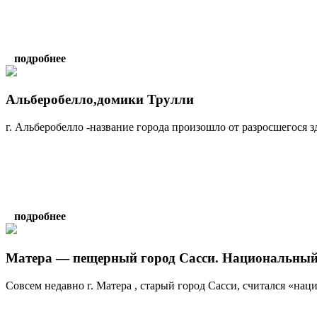
подробнее
Альберобелло,домики Трулли
г. Альберобелло -название города произошло от разросшегося зд
подробнее
Матера — пещерный город Сасси. Национальный п
Совсем недавно г. Матера , старый город Сасси, считался «нац