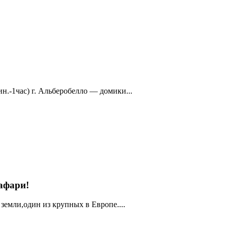
н.-1час) г. Альберобелло — домики...
афари!
 земли,один из крупных в Европе....