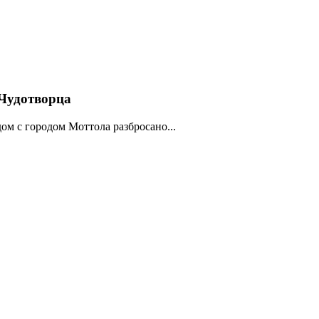
Чудотворца
ом с городом Моттола разбросано...