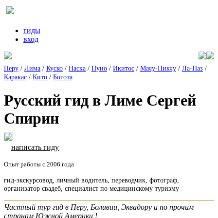
гиды
вход
Перу
/
Лима
/
Куско
/
Наска
/
Пуно
/
Икитос
/
Мачу-Пикчу
/
Ла-Паз
/
Каракас
/
Кито
/
Богота
Русский гид в Лиме Сергей
Спирин
написать гиду
Опыт работы с 2006 года
гид-экскурсовод, личный водитель, переводчик, фотограф,
организатор свадеб, специалист по медицинскому туризму
Частный тур гид в Перу, Боливии, Эквадору и по прочим
странам Южной Америки !