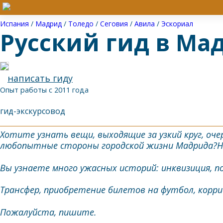
Испания
/
Мадрид
/
Толедо
/
Сеговия
/
Авила
/
Эскориал
Русский гид в Ма
написать гиду
Опыт работы с 2011 года
гид-экскурсовод
Хотите узнать вещи, выходящие за узкий круг, о
любопытные стороны городской жизни Мадрида?Не
Вы узнаете много ужасных историй: инквизиция, по
Трансфер, приобретение билетов на футбол, корри
Пожалуйста, пишите.