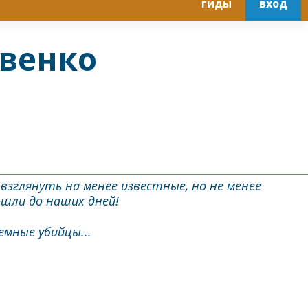
гиды
вход
авенко
зглянуть на менее известные, но не менее
шли до наших дней!
емные убийцы...