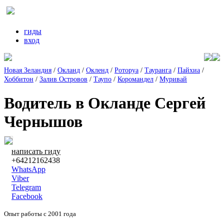
гиды
вход
Новая Зеландия
/
Окланд
/
Окленд
/
Роторуа
/
Тауранга
/
Пайхиа
/
Хоббитон
/
Залив Островов
/
Таупо
/
Коромандел
/
Муривай
Водитель в Окланде Сергей
Чернышов
написать гиду
+64212162438
WhatsApp
Viber
Telegram
Facebook
Опыт работы с 2001 года