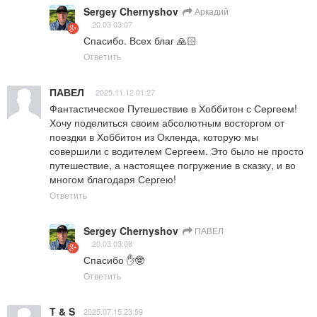
Sergey Chernyshov
Аркадий
20.03 03:07
Спасибо. Всех благ 🙏🏻
Ответить
ПАВЕЛ
2025.11.12 01:27
Фантастическое Путешествие в Хоббитон с Сергеем!

​Хочу поделиться своим абсолютным восторгом от 
поездки в Хоббитон из Окленда, которую мы 
совершили с водителем Сергеем. Это было не просто 
путешествие, а настоящее погружение в сказку, и во 
многом благодаря Сергею!
Ответить
Sergey Chernyshov
ПАВЕЛ
20.03 03:08
Спасибо ✋🤓
Ответить
T & S
2025.07.15 23:59