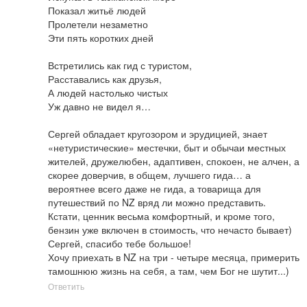
Показал житьё людей

Пролетели незаметно

Эти пять коротких дней

Встретились как гид с туристом,

Расставались как друзья,

А людей настолько чистых

Уж давно не видел я…

Сергей обладает кругозором и эрудицией, знает 
«нетуристические» местечки, быт и обычаи местных 
жителей, дружелюбен, адаптивен, спокоен, не алчен, а 
скорее доверчив, в общем, лучшего гида… а 
вероятнее всего даже не гида, а товарища для 
путешествий по NZ вряд ли можно представить. 
Кстати, ценник весьма комфортный, и кроме того, 
бензин уже включен в стоимость, что нечасто бывает)

Сергей, спасибо тебе большое!

Хочу приехать в NZ на три - четыре месяца, примерить 
тамошнюю жизнь на себя, а там, чем Бог не шутит...)
Ответить