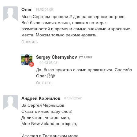
Олег
19.02 04:09
Мы с Сергеем провели 2 дня на северном острове. 
Всё было замечательно, показал по мере 
возможностей и времени самые знаковые и красивые 
места. Можем только рекомендовать.
Ответить
Sergey Chernyshov
Олег
20.03 03:03
Да, было приятно с вами прокатиться. Спасибо 
Олег ✋🤓
Ответить
Андрей Корнилов
07.02 02:42
За Сергея Чернышов

Сказать имею пару слов:

Деликатен, честен, мил,

Мне New Zelаnd он открыл,

Искупал в Тасманском море
