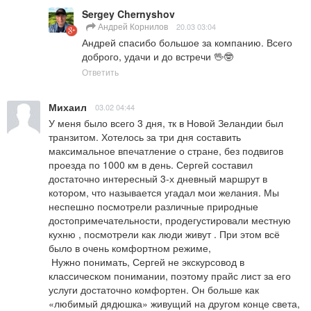
Sergey Chernyshov
Андрей Корнилов
20.03 03:04
Андрей спасибо большое за компанию. Всего 
доброго, удачи и до встречи 🖖🤓
Ответить
Михаил
03.02 04:44
У меня было всего 3 дня, тк в Новой Зеландии был 
транзитом. Хотелось за три дня составить 
максимальное впечатление о стране, без подвигов 
проезда по 1000 км в день. Сергей составил 
достаточно интересный 3-х дневный маршрут в 
котором, что называется угадал мои желания. Мы 
неспешно посмотрели различные природные 
достопримечательности, продегустировали местную 
кухню , посмотрели как люди живут . При этом всё 
было в очень комфортном режиме, 

 Нужно понимать, Сергей не экскурсовод в 
классическом понимании, поэтому прайс лист за его 
услуги достаточно комфортен. Он больше как 
«любимый дядюшка» живущий на другом конце света, 